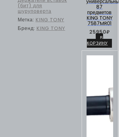
Держатели вставок
752-
универсальный,
(бит) для
300
87
шуруповерта
предметов
KING TONY
Метка:
KING TONY
7587MR01
Бренд:
KING TONY
25950
₽
В
КОРЗИНУ