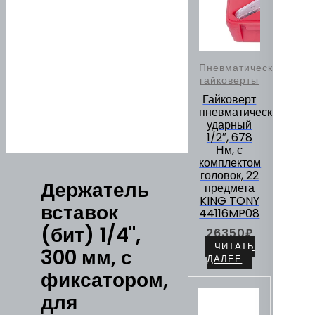
Пневматические
гайковерты
Гайковерт
пневматический
ударный
1/2″, 678
Нм, с
комплектом
головок, 22
Держатель
предмета
KING TONY
вставок
44116MP08
(бит) 1/4",
26350
₽
ЧИТАТЬ
300 мм, с
ДАЛЕЕ
фиксатором,
для