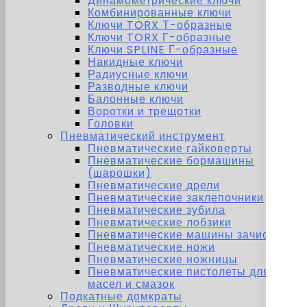
Динамометрические ключи
Комбинированные ключи
Ключи TORX Т-образные
Ключи TORX Г-образные
Ключи SPLINE Г-образные
Накидные ключи
Радиусные ключи
Разводные ключи
Балонные ключи
Воротки и трещотки
Головки
Пневматический инструмент
Пневматические гайковерты
Пневматические бормашины
(шарошки)
Пневматические дрели
Пневматические заклепочники
Пневматические зубила
Пневматические лобзики
Пневматические машины зачистные
Пневматические ножи
Пневматические ножницы
Пневматические пистолеты для
масел и смазок
Подкатные домкраты