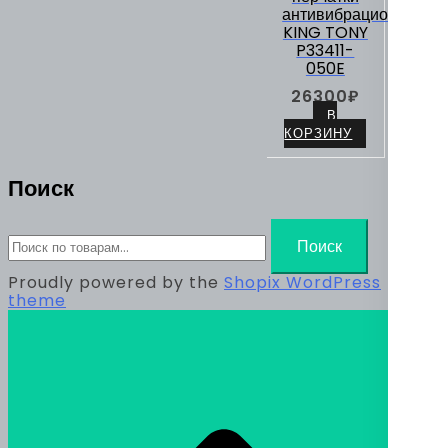
антивибрационные
KING TONY
P33411-
050E
26300
₽
В
КОРЗИНУ
Поиск
Искать:
Поиск
Proudly powered by the
Shopix WordPress
theme