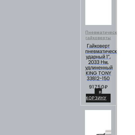
Пневматические
гайковерты
Гайковерт
пневматический
ударный 1″,
2033 Нм,
удлиненный
KING TONY
33812-150
91750
₽
В
КОРЗИНУ