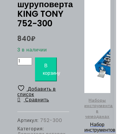
шуруповерта
KING TONY
752-300
840
₽
3 в наличии
Количество
товара
В
Держатель
корзину
вставок
(бит)
1/4",
Добавить в
300
список
мм,
Сравнить
Наборы
с
инструмента
фиксатором,
в
для
чемоданах
шуруповерта
Артикул:
752-300
KING
Набор
Категория:
TONY
инструментов