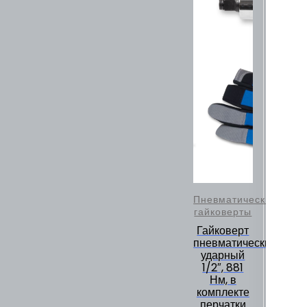
Пневматические
гайковерты
Гайковерт
пневматический
ударный
1/2″, 881
Нм, в
комплекте
перчатки