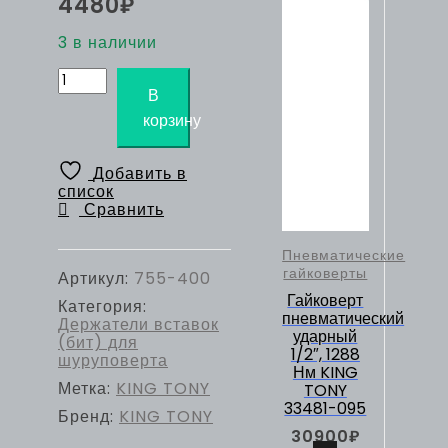
4480
₽
3 в наличии
Количество
товара
В
KING
корзину
TONY
Держатель
вставок
Добавить в
(бит)
список
1/4",
Сравнить
400
мм,
гибкий,
Пневматические
для
гайковерты
Артикул:
755-400
шуруповерта
Гайковерт
Категория:
пневматический
Держатели вставок
ударный
(бит) для
1/2″, 1288
шуруповерта
Нм KING
Метка:
KING TONY
TONY
33481-095
Бренд:
KING TONY
30900
₽