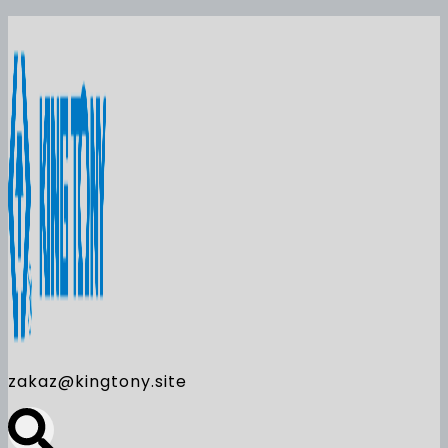
zakaz@kingtony.site