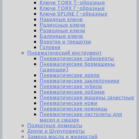
Ключи TORX Т-образные
Ключи TORX Г-образные
Ключи SPLINE Г-образные
Накидные ключи
Радиусные ключи
Разводные ключи
Балонные ключи
Воротки и трещотки
Головки
Пневматический инструмент
Пневматические гайковерты
Пневматические бормашины
(шарошки)
Пневматические дрели
Пневматические заклепочники
Пневматические зубила
Пневматические лобзики
Пневматические машины зачистные
Пневматические ножи
Пневматические ножницы
Пневматические пистолеты для
масел и смазок
Подкатные домкраты
Дрели и Шуруповерты
Замена масла и жидкостей