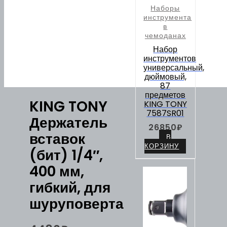
Наборы
инструмента
в
чемоданах
Набор
инструментов
универсальный,
дюймовый,
87
предметов
KING TONY
KING TONY
7587SR01
Держатель
26850
₽
вставок
В
КОРЗИНУ
(бит) 1/4″,
400 мм,
гибкий, для
шуруповерта