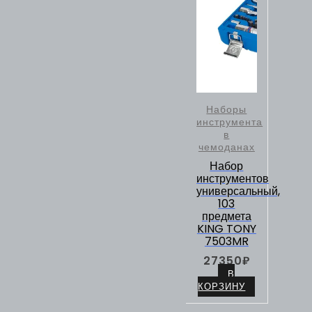
Наборы
инструмента
в
чемоданах
Набор
инструментов
универсальный,
103
предмета
KING TONY
7503MR
27350
₽
В
КОРЗИНУ