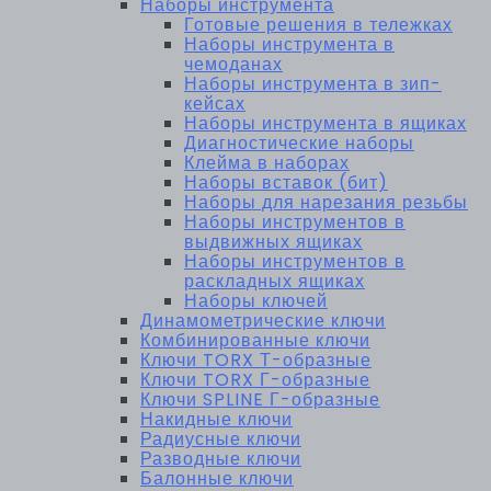
Наборы инструмента
Готовые решения в тележках
Наборы инструмента в
чемоданах
Наборы инструмента в зип-
кейсах
Наборы инструмента в ящиках
Диагностические наборы
Клейма в наборах
Наборы вставок (бит)
Наборы для нарезания резьбы
Наборы инструментов в
выдвижных ящиках
Наборы инструментов в
раскладных ящиках
Наборы ключей
Динамометрические ключи
Комбинированные ключи
Ключи TORX Т-образные
Ключи TORX Г-образные
Ключи SPLINE Г-образные
Накидные ключи
Радиусные ключи
Разводные ключи
Балонные ключи