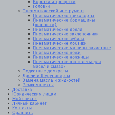
Воротки и трещотки
Головки
Пневматический инструмент
Пневматические гайковерты
Пневматические бормашины
(шарошки)
Пневматические дрели
Пневматические заклепочники
Пневматические зубила
Пневматические лобзики
Пневматические машины зачистные
Пневматические ножи
Пневматические ножницы
Пневматические пистолеты для
масел и смазок
Подкатные домкраты
Дрели и Шуруповерты
Замена масла и жидкостей
Ремкомплекты
Доставка
Юридическим лицам
Мой список
Личный кабинет
Контакты
Сравнить