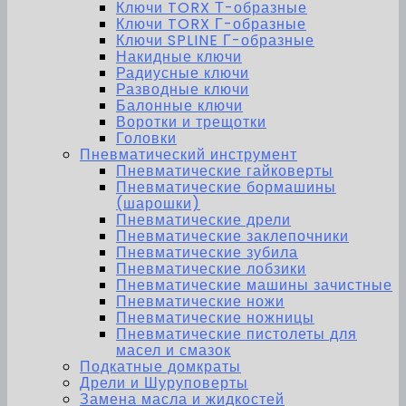
Ключи TORX Т-образные
Ключи TORX Г-образные
Ключи SPLINE Г-образные
Накидные ключи
Радиусные ключи
Разводные ключи
Балонные ключи
Воротки и трещотки
Головки
Пневматический инструмент
Пневматические гайковерты
Пневматические бормашины
(шарошки)
Пневматические дрели
Пневматические заклепочники
Пневматические зубила
Пневматические лобзики
Пневматические машины зачистные
Пневматические ножи
Пневматические ножницы
Пневматические пистолеты для
масел и смазок
Подкатные домкраты
Дрели и Шуруповерты
Замена масла и жидкостей