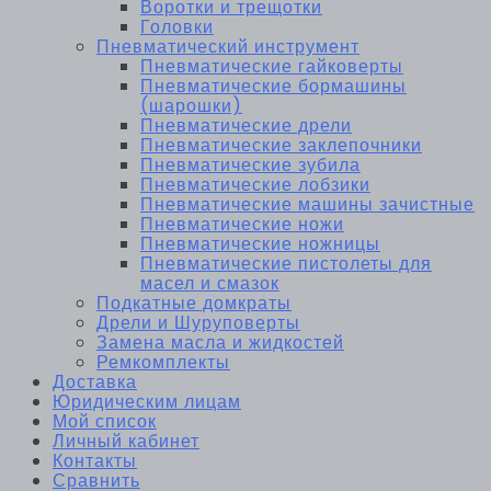
Воротки и трещотки
Головки
Пневматический инструмент
Пневматические гайковерты
Пневматические бормашины
(шарошки)
Пневматические дрели
Пневматические заклепочники
Пневматические зубила
Пневматические лобзики
Пневматические машины зачистные
Пневматические ножи
Пневматические ножницы
Пневматические пистолеты для
масел и смазок
Подкатные домкраты
Дрели и Шуруповерты
Замена масла и жидкостей
Ремкомплекты
Доставка
Юридическим лицам
Мой список
Личный кабинет
Контакты
Сравнить