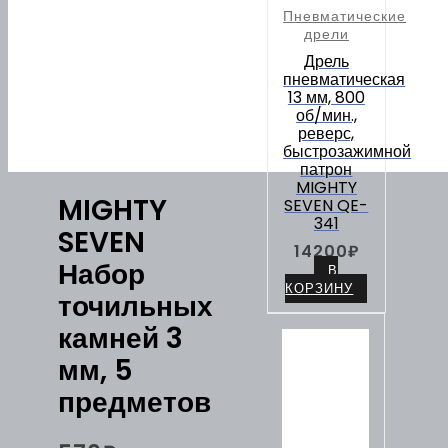
Пневматические
дрели
Дрель
пневматическая
13 мм, 800
об/мин.,
реверс,
быстрозажимной
патрон
MIGHTY
MIGHTY
SEVEN QE-
341
SEVEN
14200
₽
Набор
В
КОРЗИНУ
точильных
камней 3
мм, 5
предметов