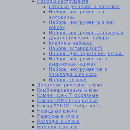
Наборы инструмента
Готовые решения в тележках
Наборы инструмента в
чемоданах
Наборы инструмента в зип-
кейсах
Наборы инструмента в ящиках
Диагностические наборы
Клейма в наборах
Наборы вставок (бит)
Наборы для нарезания резьбы
Наборы инструментов в
выдвижных ящиках
Наборы инструментов в
раскладных ящиках
Наборы ключей
Динамометрические ключи
Комбинированные ключи
Ключи TORX Т-образные
Ключи TORX Г-образные
Ключи SPLINE Г-образные
Накидные ключи
Радиусные ключи
Разводные ключи
Балонные ключи