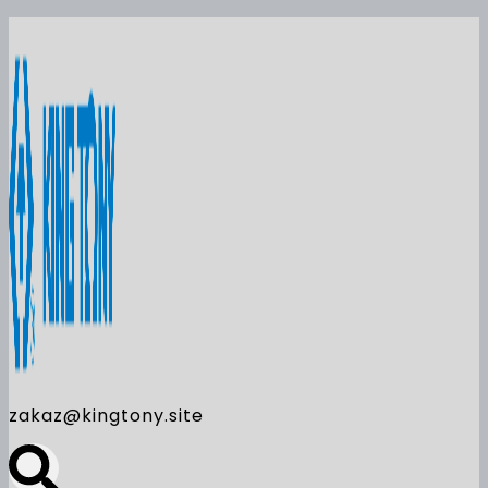
zakaz@kingtony.site