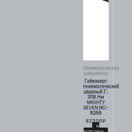
Пневматические
гайковерты
Гайковерт
пневматический
ударный 1″,
3118 Нм
MIGHTY
SEVEN NC-
8266
82300
₽
В
КОРЗИНУ