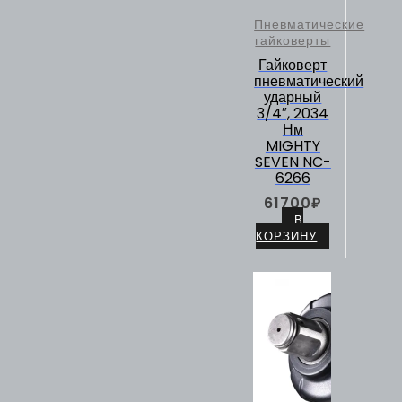
Пневматические
гайковерты
Гайковерт
пневматический
ударный
3/4″, 2034
Нм
MIGHTY
SEVEN NC-
6266
61700
₽
В
КОРЗИНУ