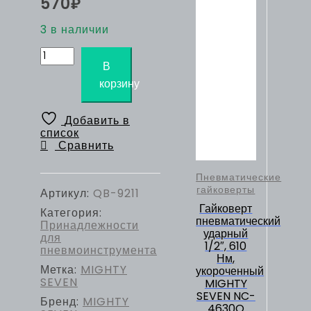
570
₽
3 в наличии
Количество
товара
В
MIGHTY
корзину
SEVEN
Набор
точильных
Добавить в
камней
список
3
Сравнить
мм,
5
предметов
Пневматические
гайковерты
Артикул:
QB-9211
Гайковерт
Категория:
пневматический
Принадлежности
ударный
для
1/2″, 610
пневмоинструмента
Нм,
Метка:
MIGHTY
укороченный
SEVEN
MIGHTY
SEVEN NC-
Бренд:
MIGHTY
4630Q