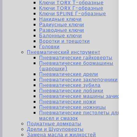
Ключи TORX Т-образные
Ключи TORX Г-образные
Ключи SPLINE Г-образные
Накидные ключи
Радиусные ключи
Разводные ключи
Балонные ключи
Воротки и трещотки
Головки
Пневматический инструмент
Пневматические гайковерты
Пневматические бормашины
(шарошки)
Пневматические дрели
Пневматические заклепочники
Пневматические зубила
Пневматические лобзики
Пневматические машины зачистные
Пневматические ножи
Пневматические ножницы
Пневматические пистолеты для
масел и смазок
Подкатные домкраты
Дрели и Шуруповерты
Замена масла и жидкостей