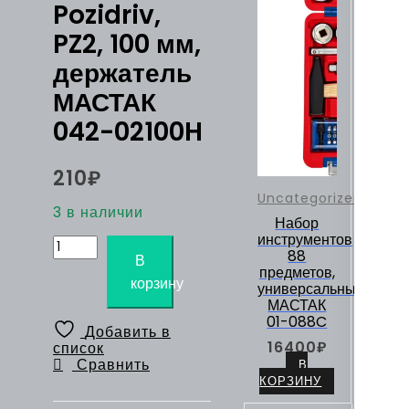
Pozidriv,
PZ2, 100 мм,
держатель
МАСТАК
042-02100H
210
₽
Uncategorized
3 в наличии
Набор
инструментов
Количество
88
товара
В
предметов,
Отвертка
корзину
универсальный
крестовая
МАСТАК
Pozidriv,
01-088C
PZ2,
Добавить в
100
16400
₽
список
мм,
Сравнить
В
держатель
КОРЗИНУ
МАСТАК
042-