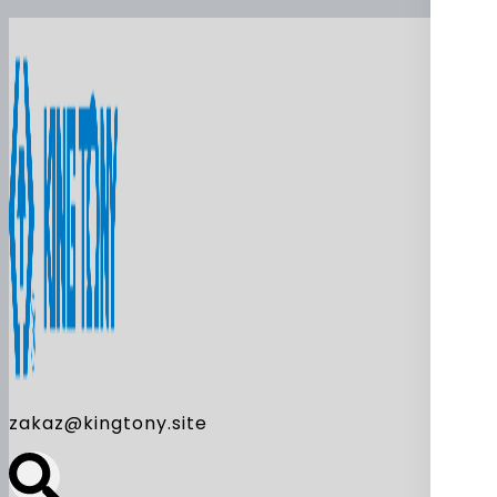
zakaz@kingtony.site