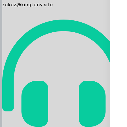
zakaz@kingtony.site