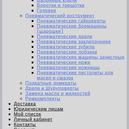
Балонные ключи
Воротки и трещотки
Головки
Пневматический инструмент
Пневматические гайковерты
Пневматические бормашины
(шарошки)
Пневматические дрели
Пневматические заклепочники
Пневматические зубила
Пневматические лобзики
Пневматические машины зачистные
Пневматические ножи
Пневматические ножницы
Пневматические пистолеты для
масел и смазок
Подкатные домкраты
Дрели и Шуруповерты
Замена масла и жидкостей
Ремкомплекты
Доставка
Юридическим лицам
Мой список
Личный кабинет
Контакты