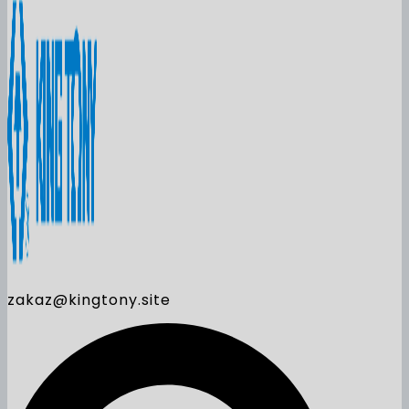
zakaz@kingtony.site