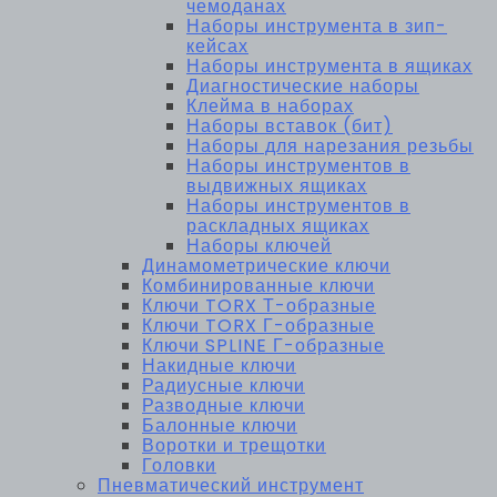
чемоданах
Наборы инструмента в зип-
кейсах
Наборы инструмента в ящиках
Диагностические наборы
Клейма в наборах
Наборы вставок (бит)
Наборы для нарезания резьбы
Наборы инструментов в
выдвижных ящиках
Наборы инструментов в
раскладных ящиках
Наборы ключей
Динамометрические ключи
Комбинированные ключи
Ключи TORX Т-образные
Ключи TORX Г-образные
Ключи SPLINE Г-образные
Накидные ключи
Радиусные ключи
Разводные ключи
Балонные ключи
Воротки и трещотки
Головки
Пневматический инструмент