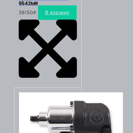
9543MR
38150
₽
В корзину