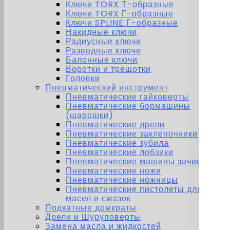
Ключи TORX Т-образные
Ключи TORX Г-образные
Ключи SPLINE Г-образные
Накидные ключи
Радиусные ключи
Разводные ключи
Балонные ключи
Воротки и трещотки
Головки
Пневматический инструмент
Пневматические гайковерты
Пневматические бормашины
(шарошки)
Пневматические дрели
Пневматические заклепочники
Пневматические зубила
Пневматические лобзики
Пневматические машины зачистные
Пневматические ножи
Пневматические ножницы
Пневматические пистолеты для
масел и смазок
Подкатные домкраты
Дрели и Шуруповерты
Замена масла и жидкостей