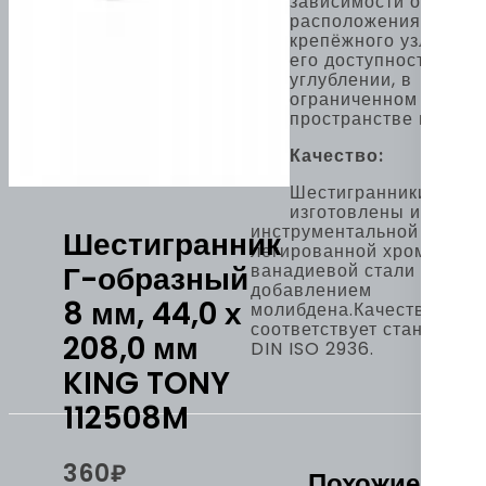
зависимости от
расположения
крепёжного узла и
его доступности: в
углублении, в
ограниченном
пространстве и пр.
Качество:
Шестигранники
изготовлены из
инструментальной
Шестигранник
легированной хром-
Г-образный
ванадиевой стали с
добавлением
8 мм, 44,0 х
молибдена.Качество
соответствует стандарту
208,0 мм
DIN ISO 2936.
KING TONY
112508M
360
₽
Похожие