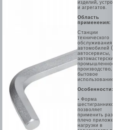
изделий, устройств
и агрегатов.
Область
применения:
Станции
технического
обслуживания
автомобилей (СТО),
автосервисы,
автомастерские,
промышленность,
производство,
бытовое
использование.
Особенности:
• Форма
шестигранников
позволяет
применить разное
плечо приложения
нагрузки в