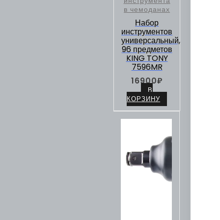
инструмента
в чемоданах
Набор
инструментов
универсальный,
96 предметов
KING TONY
7596MR
16900
₽
В
КОРЗИНУ