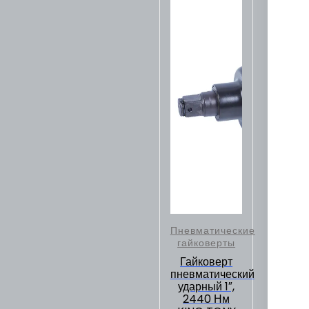
Пневматические
гайковерты
Гайковерт
пневматический
ударный 1″,
2440 Нм