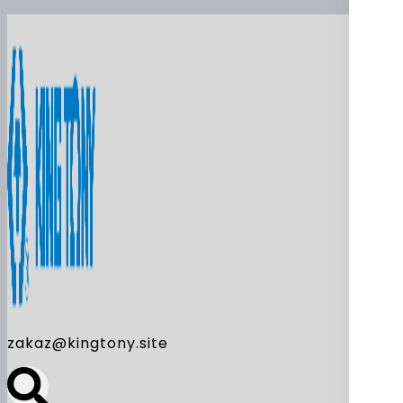
zakaz@kingtony.site