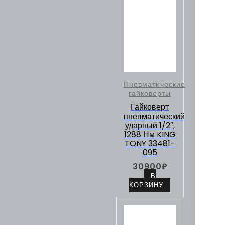
Пневматические
гайковерты
Гайковерт
пневматический
ударный 1/2″,
1288 Нм KING
TONY 33481-
095
30900
₽
В
КОРЗИНУ