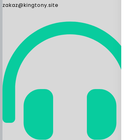
zakaz@kingtony.site