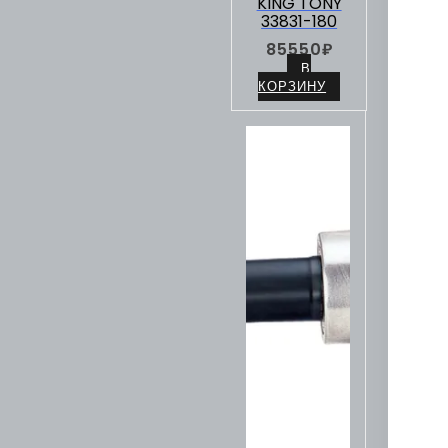
KING TONY
33831-180
85550
₽
В
КОРЗИНУ