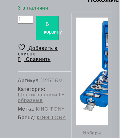
3 в наличии
Количество
товара
В
Шестигранник
корзину
Г-
образный
8
Добавить в
мм,
список
44,0
Сравнить
х
208,0
мм
KING
Артикул:
112508M
TONY
Категория:
112508M
Шестигранники Г-
образные
Метка:
KING TONY
Бренд:
KING TONY
Наборы