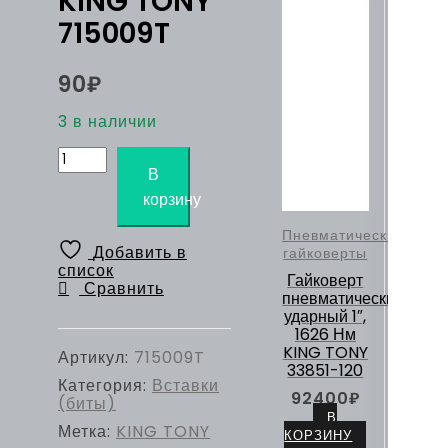
KING TONY
715009T
90
₽
3 в наличии
Количество
товара
В
Вставка
корзину
(бита)
торцевая
Пневматические
1/4",
Добавить в
гайковерты
Torx,
список
Т9,
Гайковерт
Сравнить
L
пневматический
=
ударный 1″,
50
1626 Нм
мм,
KING TONY
Артикул:
715009T
для
33851-120
Категория:
Вставки
шуруповерта
92400
₽
(биты)
KING
В
TONY
Метка:
KING TONY
КОРЗИНУ
715009T