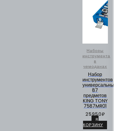
Наборы
инструмента
в
чемоданах
Набор
инструментов
универсальный,
87
предметов
KING TONY
7587MR01
25950
₽
В
КОРЗИНУ