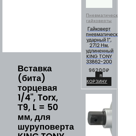
Пневматические
гайковерты
Гайковерт
пневматический
ударный 1″,
2712 Нм,
удлиненный
KING TONY
33862-200
Вставка
96200
₽
(бита)
В
КОРЗИНУ
торцевая
1/4", Torx,
Т9, L = 50
мм, для
шуруповерта