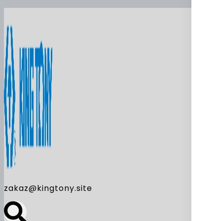
zakaz@kingtony.site