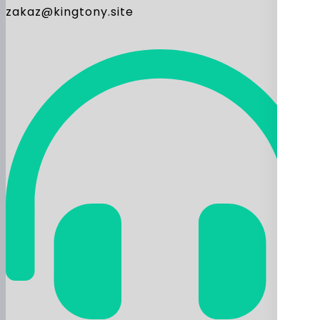
zakaz@kingtony.site