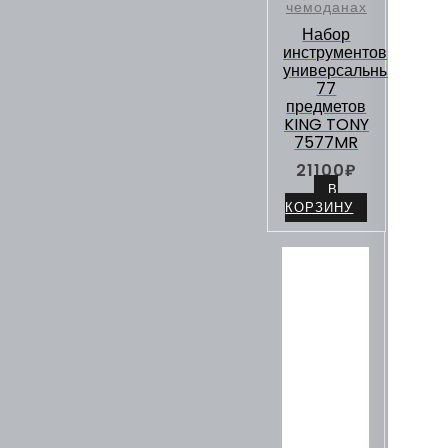
чемоданах
Набор
инструментов
универсальный,
77
предметов
KING TONY
7577MR
21100
₽
В
КОРЗИНУ