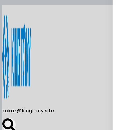
zakaz@kingtony.site