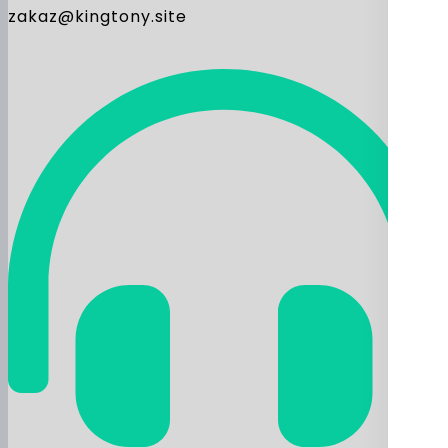
zakaz@kingtony.site