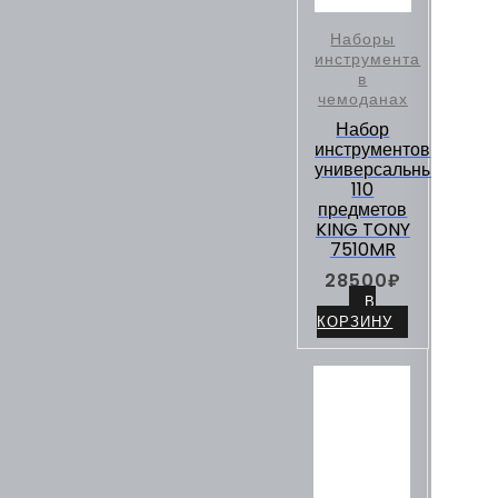
Наборы
инструмента
в
чемоданах
Набор
инструментов
универсальный,
110
предметов
KING TONY
7510MR
28500
₽
В
КОРЗИНУ