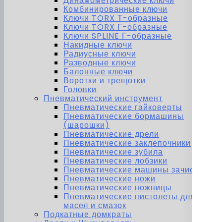
Динамометрические ключи
Комбинированные ключи
Ключи TORX Т-образные
Ключи TORX Г-образные
Ключи SPLINE Г-образные
Накидные ключи
Радиусные ключи
Разводные ключи
Балонные ключи
Воротки и трещотки
Головки
Пневматический инструмент
Пневматические гайковерты
Пневматические бормашины
(шарошки)
Пневматические дрели
Пневматические заклепочники
Пневматические зубила
Пневматические лобзики
Пневматические машины зачистные
Пневматические ножи
Пневматические ножницы
Пневматические пистолеты для
масел и смазок
Подкатные домкраты