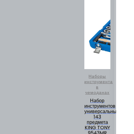
Наборы
инструмента
в
чемоданах
Набор
инструментов
универсальный,
143
предмета
KING TONY
9543MR