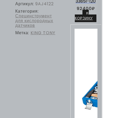
33851-120
Артикул:
9AJ4122
92400
₽
Категория:
В
Специнструмент
КОРЗИНУ
для кислородных
датчиков
Метка:
KING TONY