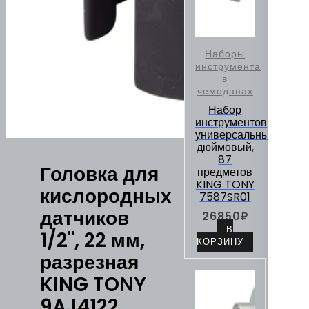
Наборы
инструмента
в
чемоданах
Набор
инструментов
универсальный,
дюймовый,
87
Головка для
предметов
KING TONY
кислородных
7587SR01
датчиков
26850
₽
В
1/2", 22 мм,
КОРЗИНУ
разрезная
KING TONY
9AJ4122