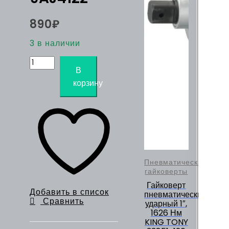
890
₽
3 в наличии
Количество
товара
В
Головка
корзину
для
кислородных
датчиков
1/2",
22
мм,
разрезная
KING
TONY
Пневматические
9AJ4122
гайковерты
Гайковерт
Добавить в список
пневматический
Сравнить
ударный 1″,
1626 Нм
KING TONY