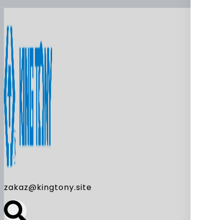
zakaz@kingtony.site