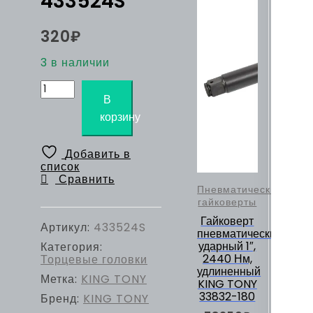
433524S
320
₽
3 в наличии
Количество
товара
В
Головка
корзину
торцевая
стандартная
шестигранная
Добавить в
1/2",
список
3/4",
Сравнить
дюймовая
Пневматические
KING
гайковерты
TONY
Гайковерт
433524S
Артикул:
433524S
пневматический
ударный 1″,
Категория:
2440 Нм,
Торцевые головки
удлиненный
Метка:
KING TONY
KING TONY
33832-180
Бренд:
KING TONY