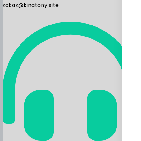
zakaz@kingtony.site