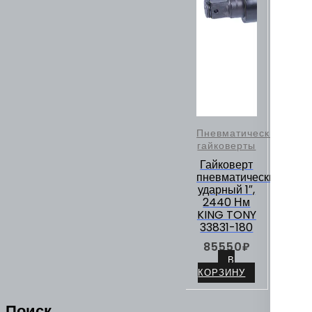
Пневматические
гайковерты
Гайковерт
пневматический
ударный 1″,
2440 Нм
KING TONY
33831-180
85550
₽
В
КОРЗИНУ
Поиск