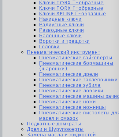
Ключи TORX Т-образные
Ключи TORX Г-образные
Ключи SPLINE Г-образные
Накидные ключи
Радиусные ключи
Разводные ключи
Балонные ключи
Воротки и трещотки
Головки
Пневматический инструмент
Пневматические гайковерты
Пневматические бормашины
(шарошки)
Пневматические дрели
Пневматические заклепочники
Пневматические зубила
Пневматические лобзики
Пневматические машины зачистные
Пневматические ножи
Пневматические ножницы
Пневматические пистолеты для
масел и смазок
Подкатные домкраты
Дрели и Шуруповерты
Замена масла и жидкостей