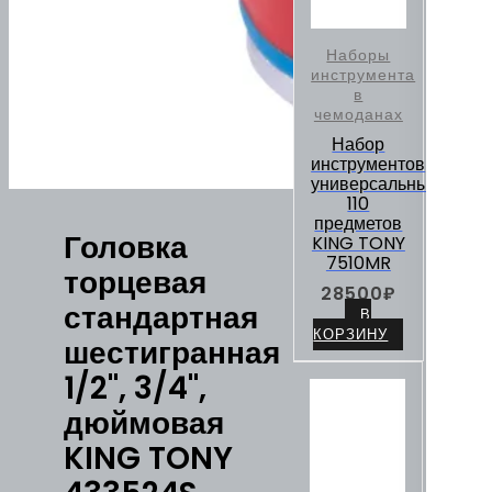
Наборы
инструмента
в
чемоданах
Набор
инструментов
универсальный,
110
предметов
Головка
KING TONY
7510MR
торцевая
28500
₽
стандартная
В
КОРЗИНУ
шестигранная
1/2", 3/4",
дюймовая
KING TONY