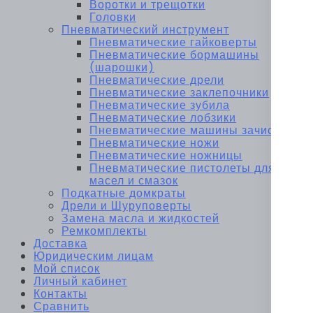
Воротки и трещотки
Головки
Пневматический инструмент
Пневматические гайковерты
Пневматические бормашины
(шарошки)
Пневматические дрели
Пневматические заклепочники
Пневматические зубила
Пневматические лобзики
Пневматические машины зачистные
Пневматические ножи
Пневматические ножницы
Пневматические пистолеты для
масел и смазок
Подкатные домкраты
Дрели и Шуруповерты
Замена масла и жидкостей
Ремкомплекты
Доставка
Юридическим лицам
Мой список
Личный кабинет
Контакты
Сравнить