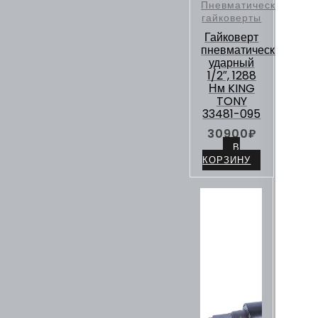
Пневматические
гайковерты
Гайковерт
пневматический
ударный
1/2″, 1288
Нм KING
TONY
33481-095
30900
₽
В
КОРЗИНУ