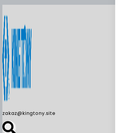
zakaz@kingtony.site