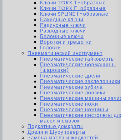
Ключи TORX Т-образные
Ключи TORX Г-образные
Ключи SPLINE Г-образные
Накидные ключи
Радиусные ключи
Разводные ключи
Балонные ключи
Воротки и трещотки
Головки
Пневматический инструмент
Пневматические гайковерты
Пневматические бормашины
(шарошки)
Пневматические дрели
Пневматические заклепочники
Пневматические зубила
Пневматические лобзики
Пневматические машины зачистные
Пневматические ножи
Пневматические ножницы
Пневматические пистолеты для
масел и смазок
Подкатные домкраты
Дрели и Шуруповерты
Замена масла и жидкостей