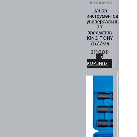
чемоданах
Набор
инструментов
универсальный,
77
предметов
KING TONY
7577MR
21100
₽
В
КОРЗИНУ