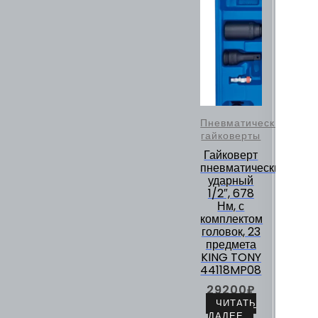
Пневматические
гайковерты
Гайковерт
пневматический
ударный
1/2″, 678
Нм, с
комплектом
головок, 23
предмета
KING TONY
44118MP08
29200
₽
ЧИТАТЬ
ДАЛЕЕ