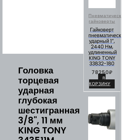
Пневматические
гайковерты
Гайковерт
пневматический
ударный 1″,
2440 Нм,
удлиненный
KING TONY
33832-180
Головка
78250
₽
торцевая
В
КОРЗИНУ
ударная
глубокая
шестигранная
3/8", 11 мм
KING TONY