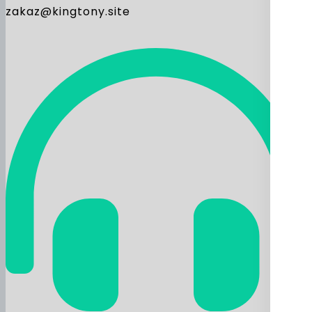
zakaz@kingtony.site