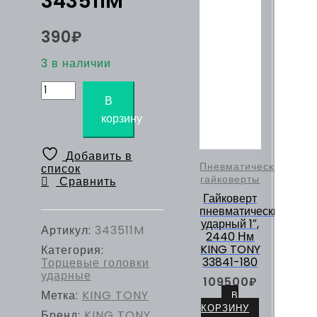
343511M
390
₽
3 в наличии
Количество
товара
В
Головка
корзину
торцевая
ударная
глубокая
Добавить в
шестигранная
Пневматические
список
3/8",
гайковерты
Сравнить
11
Гайковерт
мм
пневматический
KING
ударный 1″,
TONY
Артикул:
343511M
2440 Нм
343511M
KING TONY
Категория:
33841-180
Торцевые головки
ударные
109500
₽
Метка:
KING TONY
В
КОРЗИНУ
Бренд:
KING TONY