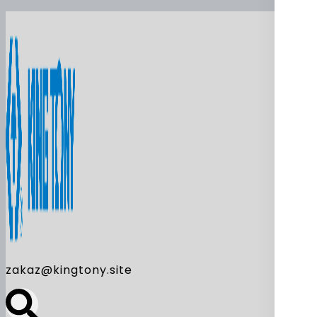
zakaz@kingtony.site