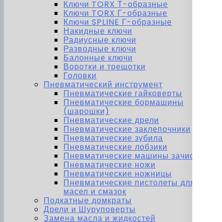
Ключи TORX Т-образные
Ключи TORX Г-образные
Ключи SPLINE Г-образные
Накидные ключи
Радиусные ключи
Разводные ключи
Балонные ключи
Воротки и трещотки
Головки
Пневматический инструмент
Пневматические гайковерты
Пневматические бормашины
(шарошки)
Пневматические дрели
Пневматические заклепочники
Пневматические зубила
Пневматические лобзики
Пневматические машины зачистные
Пневматические ножи
Пневматические ножницы
Пневматические пистолеты для
масел и смазок
Подкатные домкраты
Дрели и Шуруповерты
Замена масла и жидкостей