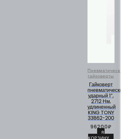
Пневматические
гайковерты
Гайковерт
пневматический
ударный 1″,
2712 Нм,
удлиненный
KING TONY
33862-200
96200
₽
В
КОРЗИНУ