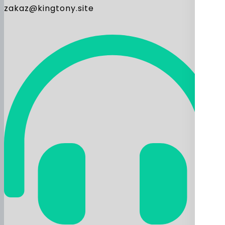
zakaz@kingtony.site