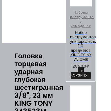
Наборы
инструмента
в
чемоданах
Набор
инструментов
универсальный,
110
предметов
Головка
KING TONY
7510MR
торцевая
28500
₽
ударная
В
КОРЗИНУ
глубокая
шестигранная
3/8", 23 мм
KING TONY