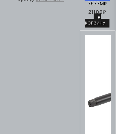
7577MR
21100
₽
В
КОРЗИНУ