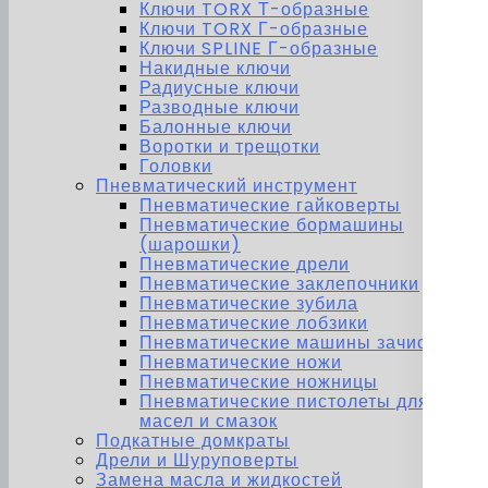
Ключи TORX Т-образные
Ключи TORX Г-образные
Ключи SPLINE Г-образные
Накидные ключи
Радиусные ключи
Разводные ключи
Балонные ключи
Воротки и трещотки
Головки
Пневматический инструмент
Пневматические гайковерты
Пневматические бормашины
(шарошки)
Пневматические дрели
Пневматические заклепочники
Пневматические зубила
Пневматические лобзики
Пневматические машины зачистные
Пневматические ножи
Пневматические ножницы
Пневматические пистолеты для
масел и смазок
Подкатные домкраты
Дрели и Шуруповерты
Замена масла и жидкостей