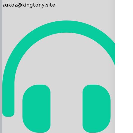
zakaz@kingtony.site