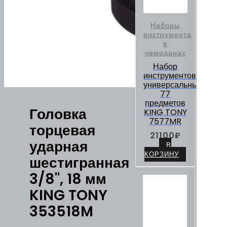
Наборы
инструмента
в
чемоданах
Набор
инструментов
универсальный,
77
предметов
Головка
KING TONY
7577MR
торцевая
21100
₽
ударная
В
КОРЗИНУ
шестигранная
3/8", 18 мм
KING TONY
353518M