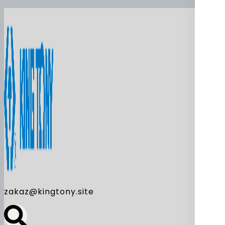
zakaz@kingtony.site