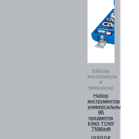
Наборы
инструмента
в
чемоданах
Набор
инструментов
универсальный,
96
предметов
KING TONY
7596MR
16900
₽