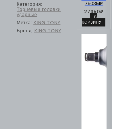
7503MR
Категория:
Торцевые головки
27350
₽
ударные
В
Метка:
KING TONY
КОРЗИНУ
Бренд:
KING TONY