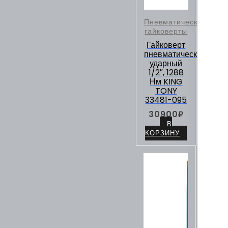
Пневматические
гайковерты
Гайковерт
пневматический
ударный
1/2″, 1288
Нм KING
TONY
33481-095
30900
₽
В
КОРЗИНУ