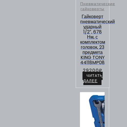
Пневматические
гайковерты
Гайковерт
пневматический
ударный
1/2″, 678
Нм, с
комплектом
головок, 23
предмета
KING TONY
44118MP08
29200
₽
ЧИТАТЬ
ДАЛЕЕ