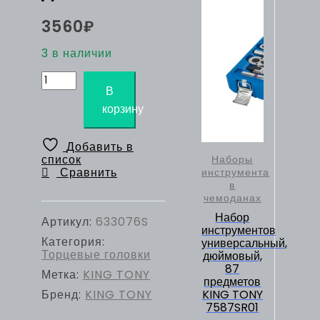
3560
₽
3 в наличии
Количество
товара
В
KING
корзину
TONY
Головка
торцевая
Добавить в
стандартная
список
Наборы
двенадцатигранная
Сравнить
инструмента
3/4",
в
2-
чемоданах
3/8",
Набор
дюймовая
Артикул:
633076S
инструментов
Категория:
универсальный,
Торцевые головки
дюймовый,
87
Метка:
KING TONY
предметов
Бренд:
KING TONY
KING TONY
7587SR01