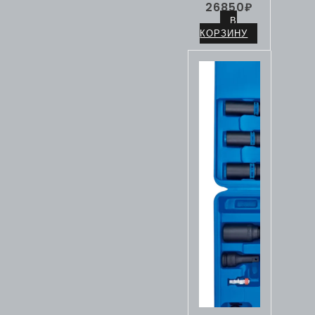
26850
₽
В
КОРЗИНУ