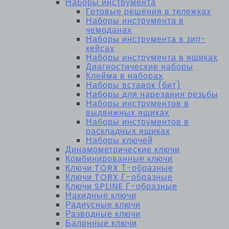
Наборы инструмента
Готовые решения в тележках
Наборы инструмента в
чемоданах
Наборы инструмента в зип-
кейсах
Наборы инструмента в ящиках
Диагностические наборы
Клейма в наборах
Наборы вставок (бит)
Наборы для нарезания резьбы
Наборы инструментов в
выдвижных ящиках
Наборы инструментов в
раскладных ящиках
Наборы ключей
Динамометрические ключи
Комбинированные ключи
Ключи TORX Т-образные
Ключи TORX Г-образные
Ключи SPLINE Г-образные
Накидные ключи
Радиусные ключи
Разводные ключи
Балонные ключи