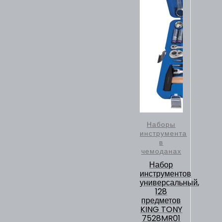
Наборы
инструмента
в
чемоданах
Набор
инструментов
универсальный,
128
предметов
KING TONY
7528MR01