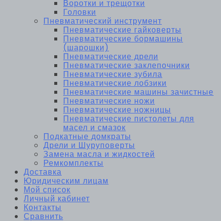
Воротки и трещотки
Головки
Пневматический инструмент
Пневматические гайковерты
Пневматические бормашины
(шарошки)
Пневматические дрели
Пневматические заклепочники
Пневматические зубила
Пневматические лобзики
Пневматические машины зачистные
Пневматические ножи
Пневматические ножницы
Пневматические пистолеты для
масел и смазок
Подкатные домкраты
Дрели и Шуруповерты
Замена масла и жидкостей
Ремкомплекты
Доставка
Юридическим лицам
Мой список
Личный кабинет
Контакты
Сравнить