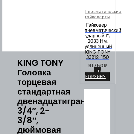
Пневматические
гайковерты
Гайковерт
пневматический
ударный 1″,
2033 Нм,
удлиненный
KING TONY
33812-150
KING TONY
91750
₽
Головка
В
КОРЗИНУ
торцевая
стандартная
двенадцатигранная
3/4″, 2-
3/8″,
дюймовая