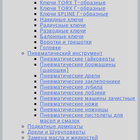
Ключи TORX Т-образные
Ключи TORX Г-образные
Ключи SPLINE Г-образные
Накидные ключи
Радиусные ключи
Разводные ключи
Балонные ключи
Воротки и трещотки
Головки
Пневматический инструмент
Пневматические гайковерты
Пневматические бормашины
(шарошки)
Пневматические дрели
Пневматические заклепочники
Пневматические зубила
Пневматические лобзики
Пневматические машины зачистные
Пневматические ножи
Пневматические ножницы
Пневматические пистолеты для
масел и смазок
Подкатные домкраты
Дрели и Шуруповерты
Замена масла и жидкостей