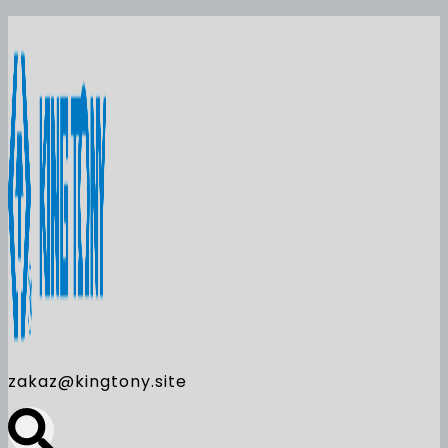
zakaz@kingtony.site