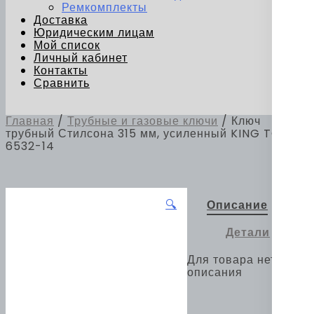
Ремкомплекты
Доставка
Юридическим лицам
Мой список
Личный кабинет
Контакты
Сравнить
Главная
/
Трубные и газовые ключи
/ Ключ
трубный Стилсона 315 мм, усиленный KING TONY
6532-14
🔍
Описание
Детали
Для товара нет
описания