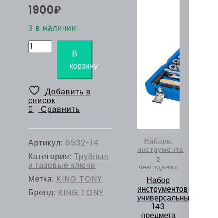
1900
₽
3 в наличии
Количество
товара
В
Ключ
корзину
трубный
Стилсона
315
Добавить в
мм,
список
усиленный
Сравнить
KING
TONY
6532-
14
Наборы
Артикул:
6532-14
инструмента
Категория:
Трубные
в
и газовые ключи
чемоданах
Метка:
KING TONY
Набор
инструментов
Бренд:
KING TONY
универсальный,
143
предмета