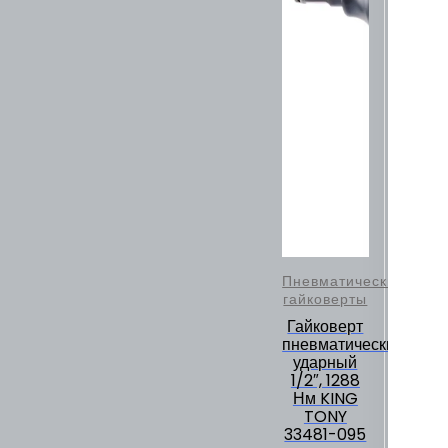
Пневматические
гайковерты
Гайковерт
пневматический
ударный
1/2″, 1288
Нм KING
TONY
33481-095