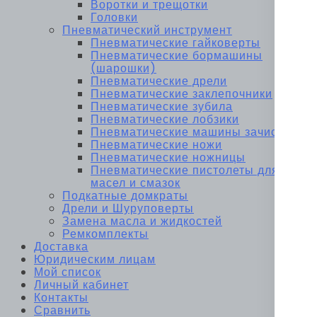
Воротки и трещотки
Головки
Пневматический инструмент
Пневматические гайковерты
Пневматические бормашины
(шарошки)
Пневматические дрели
Пневматические заклепочники
Пневматические зубила
Пневматические лобзики
Пневматические машины зачистные
Пневматические ножи
Пневматические ножницы
Пневматические пистолеты для
масел и смазок
Подкатные домкраты
Дрели и Шуруповерты
Замена масла и жидкостей
Ремкомплекты
Доставка
Юридическим лицам
Мой список
Личный кабинет
Контакты
Сравнить