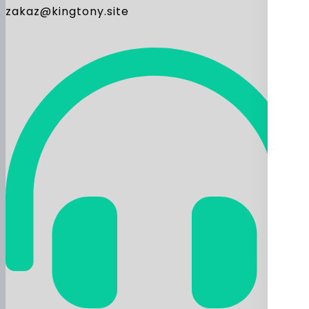
zakaz@kingtony.site