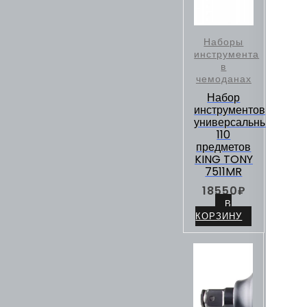
Наборы
инструмента
в
чемоданах
Набор
инструментов
универсальный,
110
предметов
KING TONY
7511MR
18550
₽
В
КОРЗИНУ