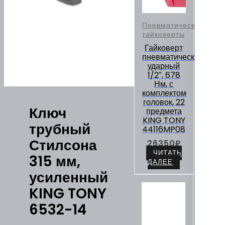
Пневматические
гайковерты
Гайковерт
пневматический
ударный
1/2″, 678
Нм, с
комплектом
головок, 22
Ключ
предмета
KING TONY
трубный
44116MP08
Стилсона
26350
₽
ЧИТАТЬ
315 мм,
ДАЛЕЕ
усиленный
KING TONY
6532-14