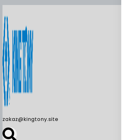
zakaz@kingtony.site