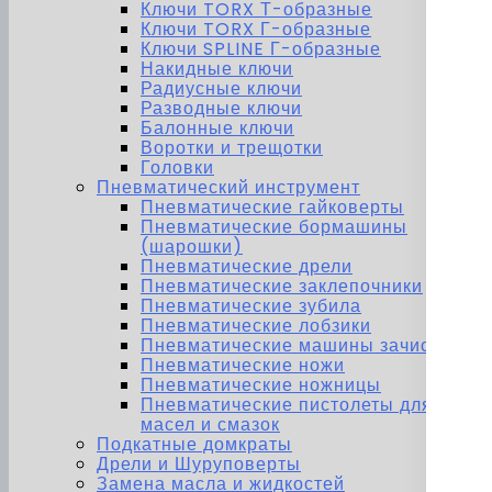
Ключи TORX Т-образные
Ключи TORX Г-образные
Ключи SPLINE Г-образные
Накидные ключи
Радиусные ключи
Разводные ключи
Балонные ключи
Воротки и трещотки
Головки
Пневматический инструмент
Пневматические гайковерты
Пневматические бормашины
(шарошки)
Пневматические дрели
Пневматические заклепочники
Пневматические зубила
Пневматические лобзики
Пневматические машины зачистные
Пневматические ножи
Пневматические ножницы
Пневматические пистолеты для
масел и смазок
Подкатные домкраты
Дрели и Шуруповерты
Замена масла и жидкостей