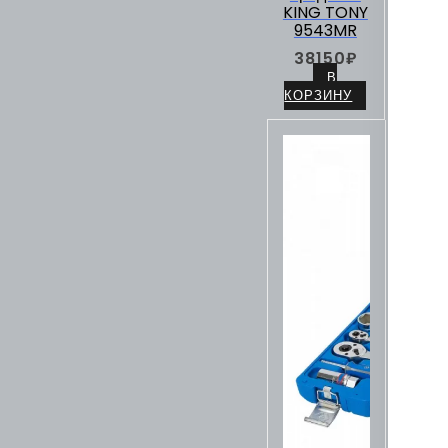
KING TONY
9543MR
38150
₽
В
КОРЗИНУ