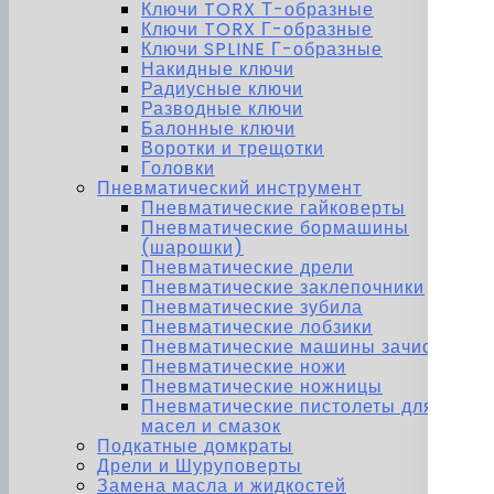
Ключи TORX Т-образные
Ключи TORX Г-образные
Ключи SPLINE Г-образные
Накидные ключи
Радиусные ключи
Разводные ключи
Балонные ключи
Воротки и трещотки
Головки
Пневматический инструмент
Пневматические гайковерты
Пневматические бормашины
(шарошки)
Пневматические дрели
Пневматические заклепочники
Пневматические зубила
Пневматические лобзики
Пневматические машины зачистные
Пневматические ножи
Пневматические ножницы
Пневматические пистолеты для
масел и смазок
Подкатные домкраты
Дрели и Шуруповерты
Замена масла и жидкостей