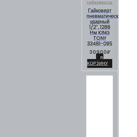
гайковерты
Гайковерт
пневматический
ударный
1/2″, 1288
Нм KING
TONY
33481-095
30900
₽
В
КОРЗИНУ