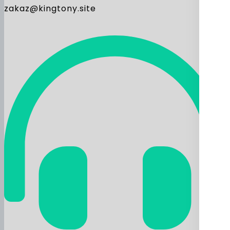
zakaz@kingtony.site