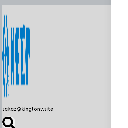
zakaz@kingtony.site