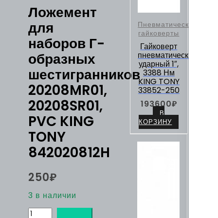
Ложемент
для
Пневматические
гайковерты
наборов Г-
Гайковерт
образных
пневматический
ударный 1″,
шестигранников
3388 Нм
KING TONY
20208MR01,
33852-250
20208SR01,
193600
₽
В
PVC KING
КОРЗИНУ
TONY
842020812H
250
₽
3 в наличии
Количество