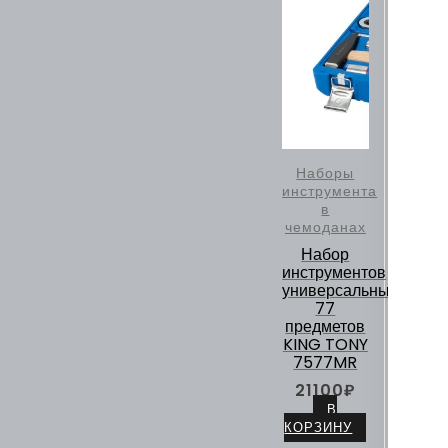
Наборы
инструмента
в
чемоданах
Набор
инструментов
универсальный,
77
предметов
KING TONY
7577MR
21100
₽
В
КОРЗИНУ