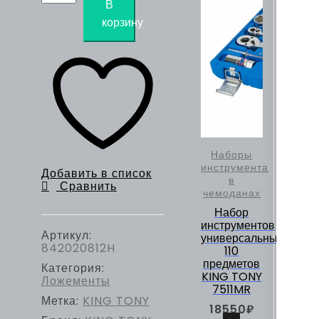
товара
В
Ложемент
корзину
для
наборов
Г-
образных
шестигранников
20208MR01,
20208SR01,
PVC
KING
TONY
Наборы
842020812H
инструмента
Добавить в список
в
Сравнить
чемоданах
Набор
инструментов
Артикул:
универсальный,
842020812H
110
предметов
Категория:
KING TONY
Ложементы
7511MR
Метка:
KING TONY
18550
₽