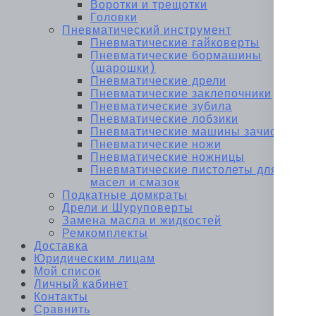
Воротки и трещотки
Головки
Пневматический инструмент
Пневматические гайковерты
Пневматические бормашины
(шарошки)
Пневматические дрели
Пневматические заклепочники
Пневматические зубила
Пневматические лобзики
Пневматические машины зачистные
Пневматические ножи
Пневматические ножницы
Пневматические пистолеты для
масел и смазок
Подкатные домкраты
Дрели и Шуруповерты
Замена масла и жидкостей
Ремкомплекты
Доставка
Юридическим лицам
Мой список
Личный кабинет
Контакты
Сравнить