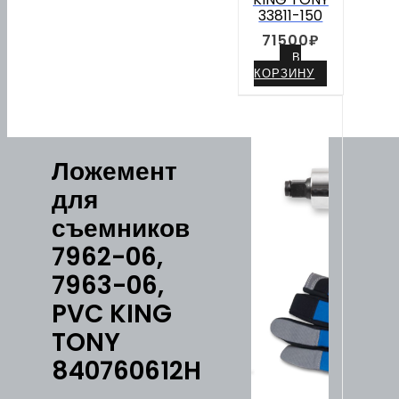
33811-150
71500
₽
В
КОРЗИНУ
Ложемент
для
съемников
7962-06,
7963-06,
PVC KING
TONY
840760612H