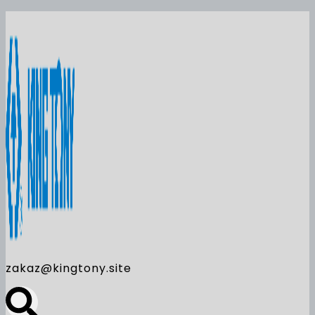
zakaz@kingtony.site