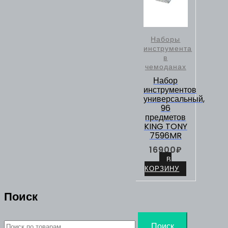
Наборы
инструмента
в
чемоданах
Набор
инструментов
универсальный,
96
предметов
KING TONY
7596MR
16900
₽
В
КОРЗИНУ
Поиск
Искать:
Поиск