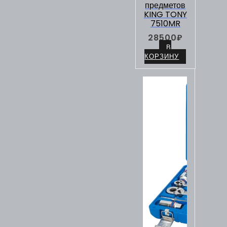
предметов
KING TONY
7510MR
28500
₽
В
КОРЗИНУ