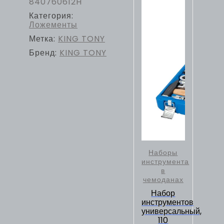
840760612H
Категория:
Ложементы
Метка:
KING TONY
Бренд:
KING TONY
Наборы
инструмента
в
чемоданах
Набор
инструментов
универсальный,
110