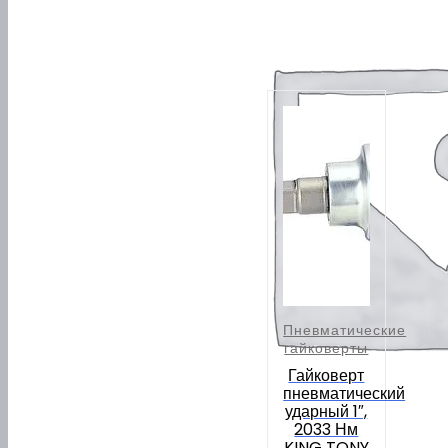
Похожие
Пневматические
гайковерты
Гайковерт
пневматический
ударный 1″,
2033 Нм
KING TONY