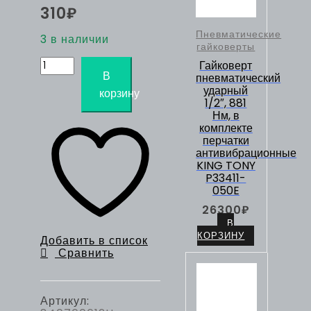
310
₽
Пневматические
3 в наличии
гайковерты
Количество
Гайковерт
товара
В
пневматический
Ложемент
ударный
корзину
для
1/2″, 881
съемников
Нм, в
7962-
комплекте
06,
перчатки
7963-
антивибрационные
06,
KING TONY
PVC
P33411-
KING
050E
TONY
26300
₽
840760612H
В
КОРЗИНУ
Добавить в список
Сравнить
Артикул: