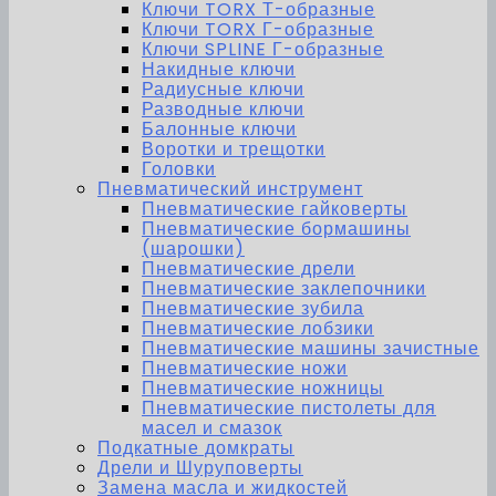
Ключи TORX Т-образные
Ключи TORX Г-образные
Ключи SPLINE Г-образные
Накидные ключи
Радиусные ключи
Разводные ключи
Балонные ключи
Воротки и трещотки
Головки
Пневматический инструмент
Пневматические гайковерты
Пневматические бормашины
(шарошки)
Пневматические дрели
Пневматические заклепочники
Пневматические зубила
Пневматические лобзики
Пневматические машины зачистные
Пневматические ножи
Пневматические ножницы
Пневматические пистолеты для
масел и смазок
Подкатные домкраты
Дрели и Шуруповерты
Замена масла и жидкостей