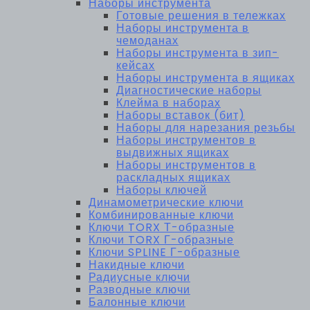
Наборы инструмента
Готовые решения в тележках
Наборы инструмента в
чемоданах
Наборы инструмента в зип-
кейсах
Наборы инструмента в ящиках
Диагностические наборы
Клейма в наборах
Наборы вставок (бит)
Наборы для нарезания резьбы
Наборы инструментов в
выдвижных ящиках
Наборы инструментов в
раскладных ящиках
Наборы ключей
Динамометрические ключи
Комбинированные ключи
Ключи TORX Т-образные
Ключи TORX Г-образные
Ключи SPLINE Г-образные
Накидные ключи
Радиусные ключи
Разводные ключи
Балонные ключи