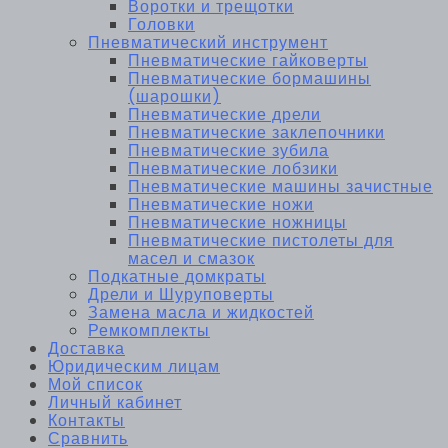
Воротки и трещотки
Головки
Пневматический инструмент
Пневматические гайковерты
Пневматические бормашины
(шарошки)
Пневматические дрели
Пневматические заклепочники
Пневматические зубила
Пневматические лобзики
Пневматические машины зачистные
Пневматические ножи
Пневматические ножницы
Пневматические пистолеты для
масел и смазок
Подкатные домкраты
Дрели и Шуруповерты
Замена масла и жидкостей
Ремкомплекты
Доставка
Юридическим лицам
Мой список
Личный кабинет
Контакты
Сравнить