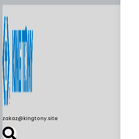
zakaz@kingtony.site