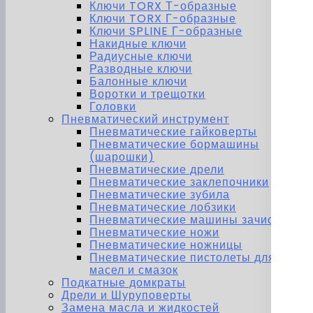
Ключи TORX Т-образные
Ключи TORX Г-образные
Ключи SPLINE Г-образные
Накидные ключи
Радиусные ключи
Разводные ключи
Балонные ключи
Воротки и трещотки
Головки
Пневматический инструмент
Пневматические гайковерты
Пневматические бормашины
(шарошки)
Пневматические дрели
Пневматические заклепочники
Пневматические зубила
Пневматические лобзики
Пневматические машины зачистные
Пневматические ножи
Пневматические ножницы
Пневматические пистолеты для
масел и смазок
Подкатные домкраты
Дрели и Шуруповерты
Замена масла и жидкостей