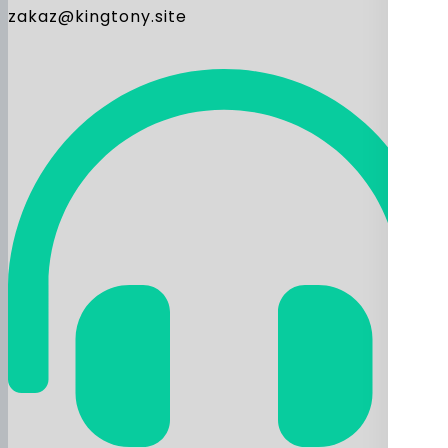
zakaz@kingtony.site