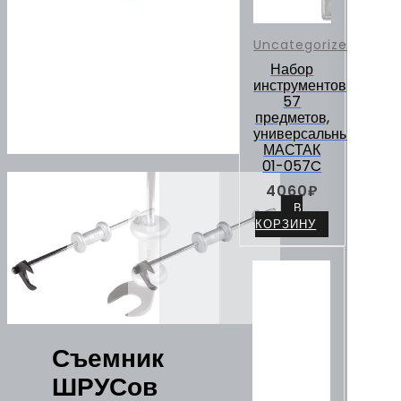
Uncategorized
Набор
инструментов
57
предметов,
универсальный
МАСТАК
01-057C
4060
₽
В
КОРЗИНУ
Съемник
ШРУСов