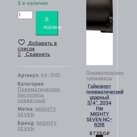
3 в наличии
Количество
товара
В
MIGHTY
корзину
SEVEN
Пистолет
пескоструйный,
Добавить в
нижний
список
бак
Сравнить
1
л
Пневматические
Артикул:
SX-3101
гайковерты
Категория:
Гайковерт
Пневматические
пневматический
пистолеты
ударный
сервисные
3/4″, 2034
Нм
Метка:
MIGHTY
MIGHTY
SEVEN
SEVEN NC-
Бренд:
MIGHTY
6218
SEVEN
87350
₽