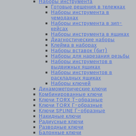
Наборы инструмента
Готовые решения в тележках
Наборы инструмента в
чемоданах
Наборы инструмента в зип-
кейсах
Наборы инструмента в ящиках
Диагностические наборы
Клейма в наборах
Наборы вставок (бит)
Наборы для нарезания резьбы
Наборы инструментов в
выдвижных ящиках
Наборы инструментов в
раскладных ящиках
Наборы ключей
Динамометрические ключи
Комбинированные ключи
Ключи TORX Т-образные
Ключи TORX Г-образные
Ключи SPLINE Г-образные
Накидные ключи
Радиусные ключи
Разводные ключи
Балонные ключи