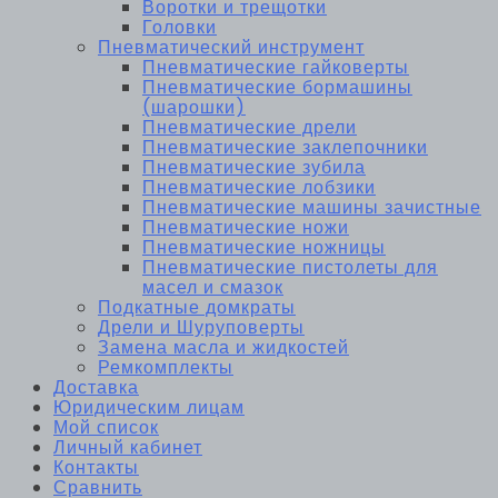
Воротки и трещотки
Головки
Пневматический инструмент
Пневматические гайковерты
Пневматические бормашины
(шарошки)
Пневматические дрели
Пневматические заклепочники
Пневматические зубила
Пневматические лобзики
Пневматические машины зачистные
Пневматические ножи
Пневматические ножницы
Пневматические пистолеты для
масел и смазок
Подкатные домкраты
Дрели и Шуруповерты
Замена масла и жидкостей
Ремкомплекты
Доставка
Юридическим лицам
Мой список
Личный кабинет
Контакты
Сравнить