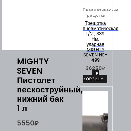
Пневматические
трещотки
Трещотка
пневматическая
1/2″, 339
Нм,
ударная
MIGHTY
SEVEN NE-
MIGHTY
499
36250
₽
SEVEN
В
Пистолет
КОРЗИНУ
пескоструйный,
нижний бак
1 л
5550
₽