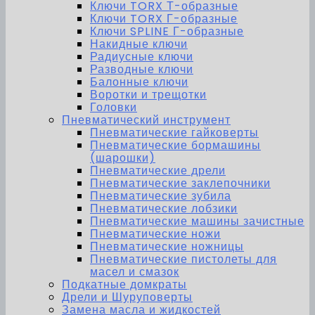
Ключи TORX Т-образные
Ключи TORX Г-образные
Ключи SPLINE Г-образные
Накидные ключи
Радиусные ключи
Разводные ключи
Балонные ключи
Воротки и трещотки
Головки
Пневматический инструмент
Пневматические гайковерты
Пневматические бормашины
(шарошки)
Пневматические дрели
Пневматические заклепочники
Пневматические зубила
Пневматические лобзики
Пневматические машины зачистные
Пневматические ножи
Пневматические ножницы
Пневматические пистолеты для
масел и смазок
Подкатные домкраты
Дрели и Шуруповерты
Замена масла и жидкостей