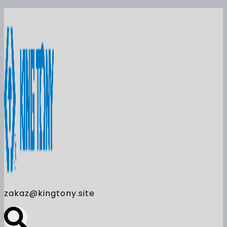
zakaz@kingtony.site