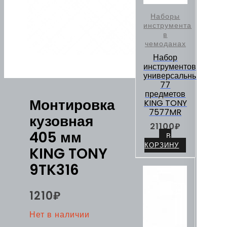
Наборы
инструмента
в
чемоданах
Набор
инструментов
универсальный,
77
предметов
Монтировка
KING TONY
7577MR
кузовная
21100
₽
405 мм
В
КОРЗИНУ
KING TONY
9TK316
1210
₽
Нет в наличии