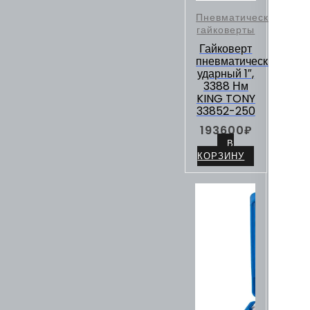
Пневматические
гайковерты
Гайковерт
пневматический
ударный 1″,
3388 Нм
KING TONY
33852-250
193600
₽
В
КОРЗИНУ