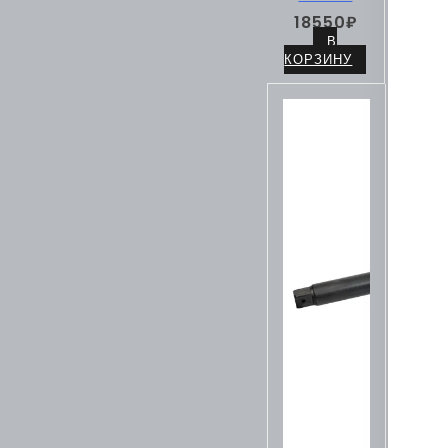
18550
₽
В
КОРЗИНУ