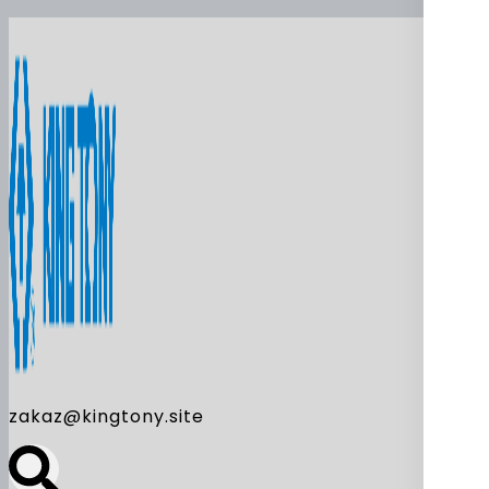
zakaz@kingtony.site