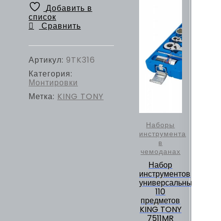
Добавить в
список
Сравнить
Артикул:
9TK316
Категория:
Монтировки
Метка:
KING TONY
Наборы
инструмента
в
чемоданах
Набор
инструментов
универсальный,
110
предметов
KING TONY
7511MR