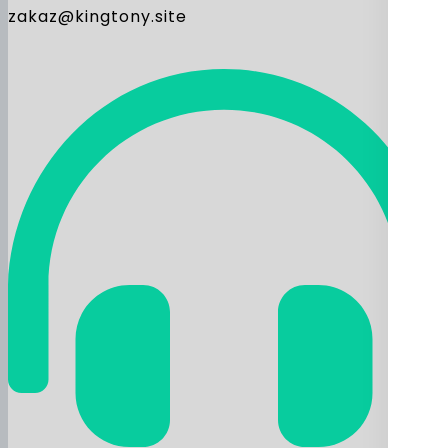
zakaz@kingtony.site