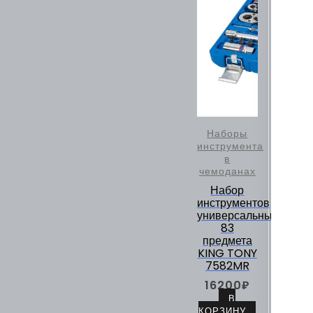
Наборы
инструмента
в
чемоданах
Набор
инструментов
универсальный,
83
предмета
KING TONY
7582MR
16200
₽
В
КОРЗИНУ