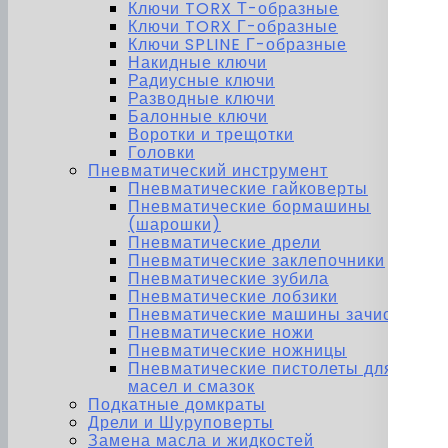
Ключи TORX Т-образные
Ключи TORX Г-образные
Ключи SPLINE Г-образные
Накидные ключи
Радиусные ключи
Разводные ключи
Балонные ключи
Воротки и трещотки
Головки
Пневматический инструмент
Пневматические гайковерты
Пневматические бормашины
(шарошки)
Пневматические дрели
Пневматические заклепочники
Пневматические зубила
Пневматические лобзики
Пневматические машины зачистные
Пневматические ножи
Пневматические ножницы
Пневматические пистолеты для
масел и смазок
Подкатные домкраты
Дрели и Шуруповерты
Замена масла и жидкостей