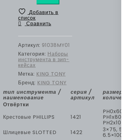
электронщика,
38
Добавить в
предметов
список
KING
Сравнить
TONY
91038MY01
Артикул:
91038MY01
Категория:
Наборы
инструмента в зип-
кейсах
Метка:
KING TONY
Бренд:
KING TONY
тип инструмента /
серия /
размер /
наименование
артикул
количество
Отвёртки
PH0x60,
Крестовые PHILLIPS
1421
PH1x80,
PH2x100
3×75, 5×75,
Шлицевые SLOTTED
1422
6.5×100