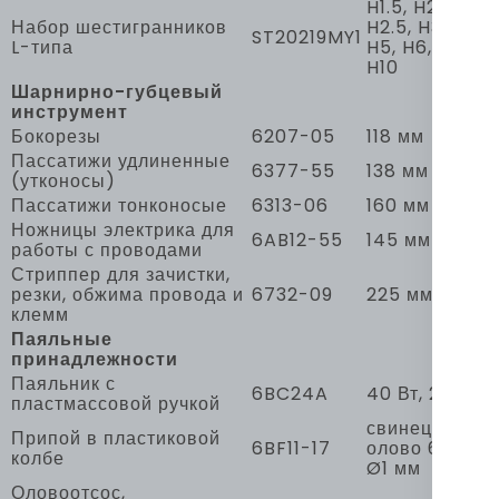
H1.5, H2,
Набор шестигранников
H2.5, H3, H4,
ST20219MY1
L-типа
H5, H6, H8,
H10
Шарнирно-губцевый
инструмент
Бокорезы
6207-05
118 мм
Пассатижи удлиненные
6377-55
138 мм
(утконосы)
Пассатижи тонконосые
6313-06
160 мм
Ножницы электрика для
6AB12-55
145 мм
работы с проводами
Стриппер для зачистки,
резки, обжима провода и
6732-09
225 мм
клемм
Паяльные
принадлежности
Паяльник с
6BC24A
40 Вт, 220 В
пластмассовой ручкой
свинец 40%,
Припой в пластиковой
6BF11-17
олово 60%,
колбе
Ø1 мм
Оловоотсос,