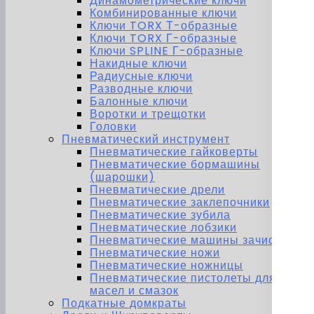
Динамометрические ключи
Комбинированные ключи
Ключи TORX Т-образные
Ключи TORX Г-образные
Ключи SPLINE Г-образные
Накидные ключи
Радиусные ключи
Разводные ключи
Балонные ключи
Воротки и трещотки
Головки
Пневматический инструмент
Пневматические гайковерты
Пневматические бормашины
(шарошки)
Пневматические дрели
Пневматические заклепочники
Пневматические зубила
Пневматические лобзики
Пневматические машины зачистные
Пневматические ножи
Пневматические ножницы
Пневматические пистолеты для
масел и смазок
Подкатные домкраты