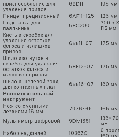
приспособление для
6BD11
195 мм
удаления припоя
Пинцет прецизионный
6AF11-125
125 мм
Подставка для
200 х 87 х
6BC200
паяльника
115 мм
Кисть и скребок для
удаления остатков
6BE11-07
175 мм
флюса и излишков
припоя
Шило изогнутое и
скребок для удаления
6BE12-07
175 мм
остатков флюса и
излишков припоя
Шило и щелевой зонд
6BE16-07
180 мм
для контактных плат
Вспомогательный
инструмент
Нож со сменными
7976-65
165 мм
лезвиями 18 мм
138×70×32
Мультиметр цифровой
9DM1361
мм
6 предметов,
Набор надфилей
1036ZQ
160 мм