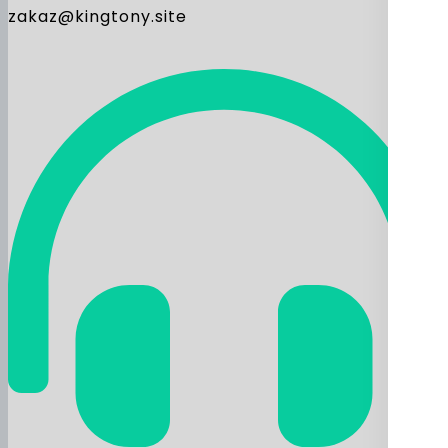
zakaz@kingtony.site