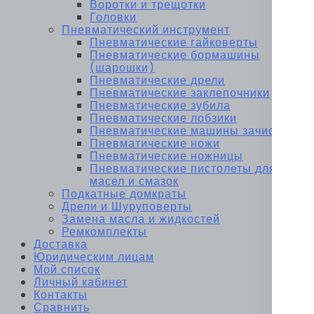
Воротки и трещотки
Головки
Пневматический инструмент
Пневматические гайковерты
Пневматические бормашины
(шарошки)
Пневматические дрели
Пневматические заклепочники
Пневматические зубила
Пневматические лобзики
Пневматические машины зачистные
Пневматические ножи
Пневматические ножницы
Пневматические пистолеты для
масел и смазок
Подкатные домкраты
Дрели и Шуруповерты
Замена масла и жидкостей
Ремкомплекты
Доставка
Юридическим лицам
Мой список
Личный кабинет
Контакты
Сравнить