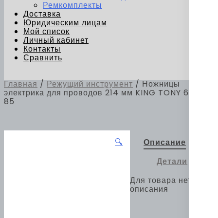
Ремкомплекты
Доставка
Юридическим лицам
Мой список
Личный кабинет
Контакты
Сравнить
Главная
/
Режущий инструмент
/ Ножницы
электрика для проводов 214 мм KING TONY 6AB31-
85
🔍
Описание
Детали
Для товара нет
описания