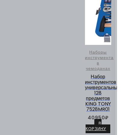
Наборы
инструмента
в
чемоданах
Набор
инструментов
универсальный,
128
предметов
KING TONY
7528MR01
40950
₽
В
КОРЗИНУ