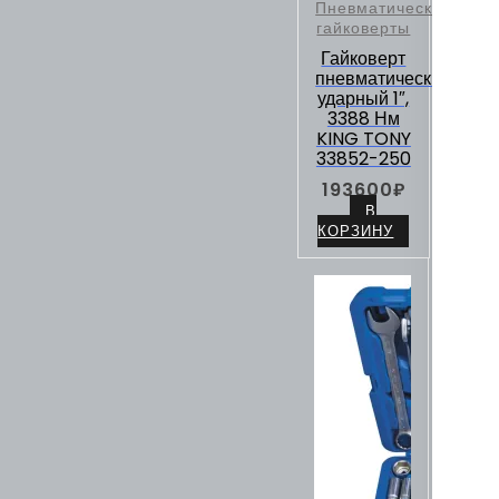
Пневматические
гайковерты
Гайковерт
пневматический
ударный 1″,
3388 Нм
KING TONY
33852-250
193600
₽
В
КОРЗИНУ