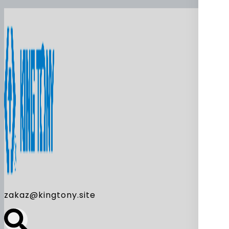
zakaz@kingtony.site