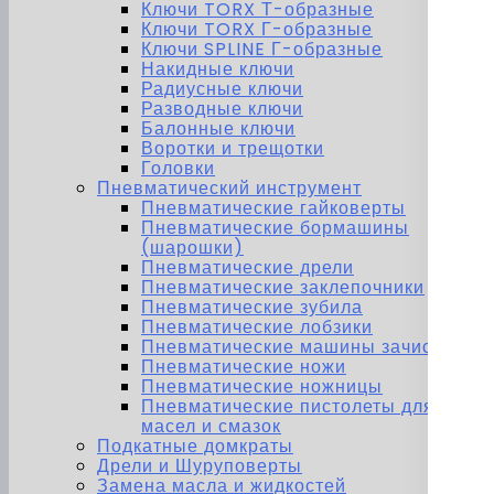
Ключи TORX Т-образные
Ключи TORX Г-образные
Ключи SPLINE Г-образные
Накидные ключи
Радиусные ключи
Разводные ключи
Балонные ключи
Воротки и трещотки
Головки
Пневматический инструмент
Пневматические гайковерты
Пневматические бормашины
(шарошки)
Пневматические дрели
Пневматические заклепочники
Пневматические зубила
Пневматические лобзики
Пневматические машины зачистные
Пневматические ножи
Пневматические ножницы
Пневматические пистолеты для
масел и смазок
Подкатные домкраты
Дрели и Шуруповерты
Замена масла и жидкостей