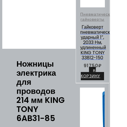
Пневматические
гайковерты
Гайковерт
пневматический
ударный 1″,
2033 Нм,
удлиненный
KING TONY
33812-150
Ножницы
91750
₽
электрика
В
КОРЗИНУ
для
проводов
214 мм KING
TONY
6AB31-85