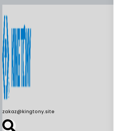
zakaz@kingtony.site