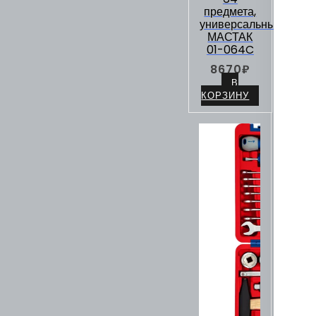
предмета,
универсальный
МАСТАК
01-064C
8670
₽
В
КОРЗИНУ