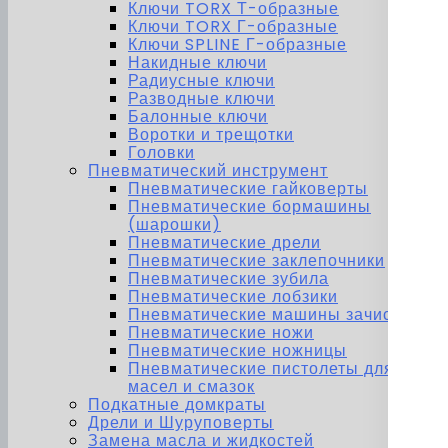
Ключи TORX Т-образные
Ключи TORX Г-образные
Ключи SPLINE Г-образные
Накидные ключи
Радиусные ключи
Разводные ключи
Балонные ключи
Воротки и трещотки
Головки
Пневматический инструмент
Пневматические гайковерты
Пневматические бормашины
(шарошки)
Пневматические дрели
Пневматические заклепочники
Пневматические зубила
Пневматические лобзики
Пневматические машины зачистные
Пневматические ножи
Пневматические ножницы
Пневматические пистолеты для
масел и смазок
Подкатные домкраты
Дрели и Шуруповерты
Замена масла и жидкостей