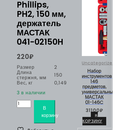
Phillips,
PH2, 150 мм,
держатель
МАСТАК
041-02150H
220
₽
Uncategorized
Размер
2
Набор
Длина
150
инструментов
стержня, мм
146
Вес, кг
0,149
предметов,
универсальный
3 в наличии
МАСТАК
Количество
01-146C
товара
В
31100
₽
Отвертка
корзину
В
крестовая
КОРЗИНУ
Phillips,
PH2,