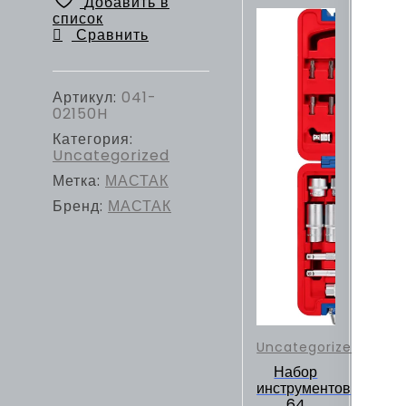
Добавить в
150
список
мм,
Сравнить
держатель
МАСТАК
041-
02150H
Артикул:
041-
02150H
Категория:
Uncategorized
Метка:
МАСТАК
Бренд:
МАСТАК
Uncategorized
Набор
инструментов
64