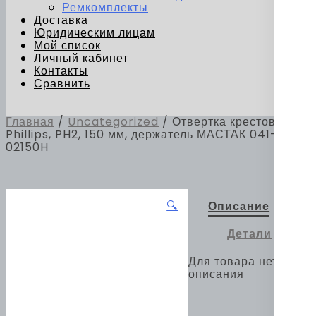
Ремкомплекты
Доставка
Юридическим лицам
Мой список
Личный кабинет
Контакты
Сравнить
Главная
/
Uncategorized
/ Отвертка крестовая
Phillips, PH2, 150 мм, держатель МАСТАК 041-
02150H
🔍
Описание
Детали
Для товара нет
описания