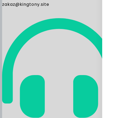
zakaz@kingtony.site