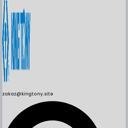
zakaz@kingtony.site