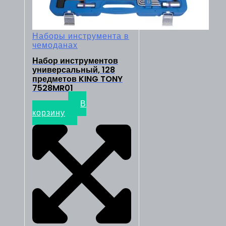
Наборы инструмента в
чемоданах
Набор инструментов
универсальный, 128
предметов KING TONY
7528MR01
40950
₽
В
корзину