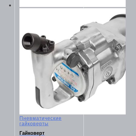
Пневматические
гайковерты
Гайковерт