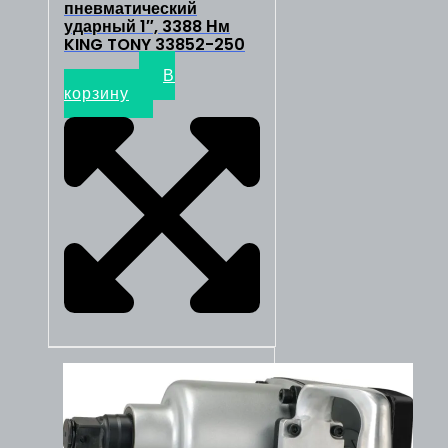
пневматический
ударный 1″, 3388 Нм
KING TONY 33852-250
193600
₽
В
корзину