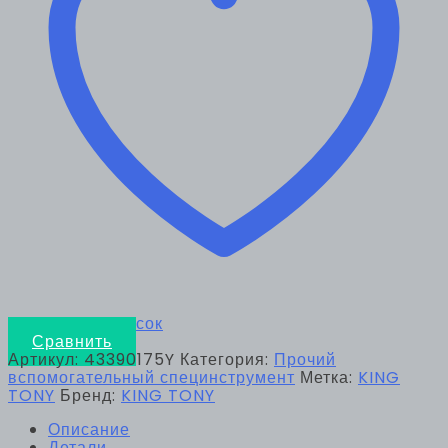
KING
TONY
43390175Y
Добавить в список
Сравнить
Артикул:
43390175Y
Категория:
Прочий
вспомогательный специнструмент
Метка:
KING
TONY
Бренд:
KING TONY
Описание
Детали