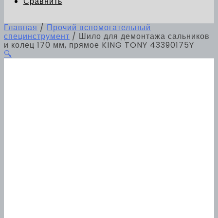
Сравнить
Главная
/
Прочий вспомогательный
специнструмент
/ Шило для демонтажа сальников
и колец 170 мм, прямое KING TONY 43390175Y
🔍