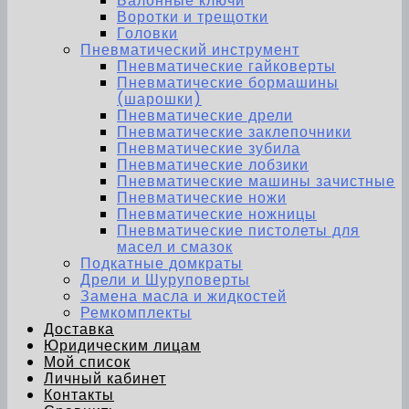
Балонные ключи
Воротки и трещотки
Головки
Пневматический инструмент
Пневматические гайковерты
Пневматические бормашины
(шарошки)
Пневматические дрели
Пневматические заклепочники
Пневматические зубила
Пневматические лобзики
Пневматические машины зачистные
Пневматические ножи
Пневматические ножницы
Пневматические пистолеты для
масел и смазок
Подкатные домкраты
Дрели и Шуруповерты
Замена масла и жидкостей
Ремкомплекты
Доставка
Юридическим лицам
Мой список
Личный кабинет
Контакты