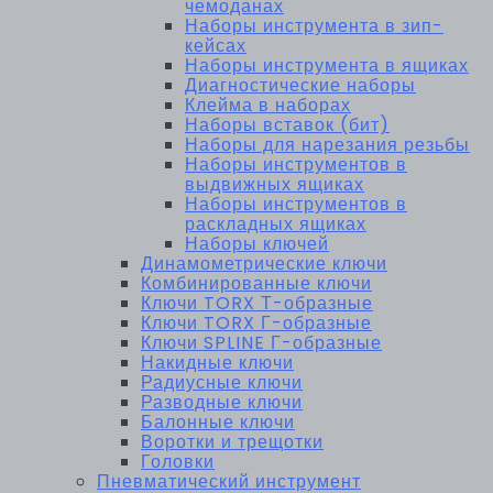
чемоданах
Наборы инструмента в зип-
кейсах
Наборы инструмента в ящиках
Диагностические наборы
Клейма в наборах
Наборы вставок (бит)
Наборы для нарезания резьбы
Наборы инструментов в
выдвижных ящиках
Наборы инструментов в
раскладных ящиках
Наборы ключей
Динамометрические ключи
Комбинированные ключи
Ключи TORX Т-образные
Ключи TORX Г-образные
Ключи SPLINE Г-образные
Накидные ключи
Радиусные ключи
Разводные ключи
Балонные ключи
Воротки и трещотки
Головки
Пневматический инструмент