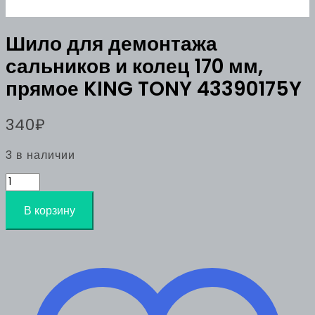
Шило для демонтажа
сальников и колец 170 мм,
прямое KING TONY 43390175Y
340
₽
3 в наличии
Количество
товара
Шило
В корзину
для
демонтажа
сальников
и
колец
170
мм,
прямое