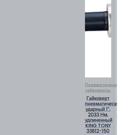
Пневматические
гайковерты
Гайковерт
пневматический
ударный 1″,
2033 Нм,
удлиненный
KING TONY
33812-150