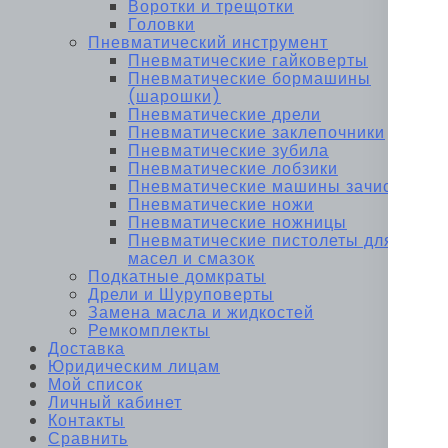
Воротки и трещотки
Головки
Пневматический инструмент
Пневматические гайковерты
Пневматические бормашины
(шарошки)
Пневматические дрели
Пневматические заклепочники
Пневматические зубила
Пневматические лобзики
Пневматические машины зачистные
Пневматические ножи
Пневматические ножницы
Пневматические пистолеты для
масел и смазок
Подкатные домкраты
Дрели и Шуруповерты
Замена масла и жидкостей
Ремкомплекты
Доставка
Юридическим лицам
Мой список
Личный кабинет
Контакты
Сравнить