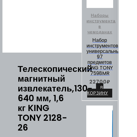
Наборы
инструмента
в
чемоданах
Набор
инструментов
универсальный,
97
предметов
Телескопический
KING TONY
7598MR
магнитный
22700
₽
извлекатель,130-
В
КОРЗИНУ
640 мм, 1,6
кг KING
TONY 2128-
26