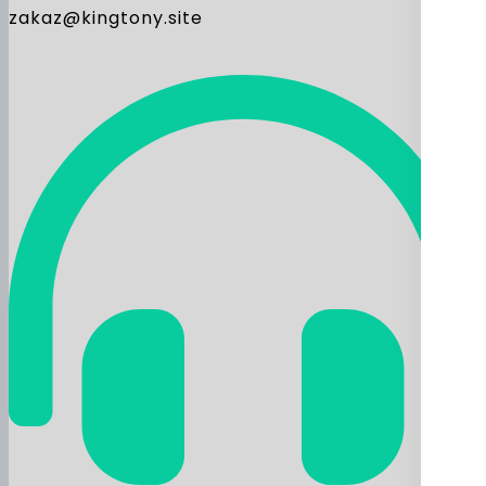
zakaz@kingtony.site