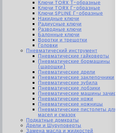
Ключи TORX Т-образные
Ключи TORX Г-образные
Ключи SPLINE Г-образные
Накидные ключи
Радиусные ключи
Разводные ключи
Балонные ключи
Воротки и трещотки
Головки
Пневматический инструмент
Пневматические гайковерты
Пневматические бормашины
(шарошки)
Пневматические дрели
Пневматические заклепочники
Пневматические зубила
Пневматические лобзики
Пневматические машины зачистные
Пневматические ножи
Пневматические ножницы
Пневматические пистолеты для
масел и смазок
Подкатные домкраты
Дрели и Шуруповерты
Замена масла и жидкостей