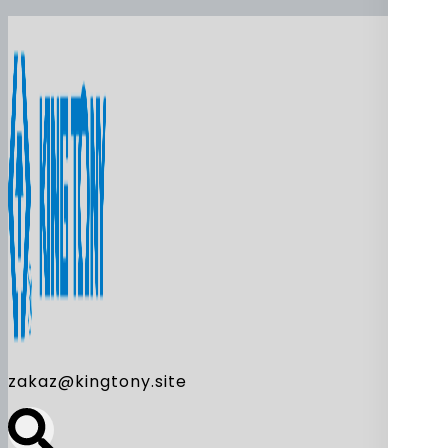
zakaz@kingtony.site