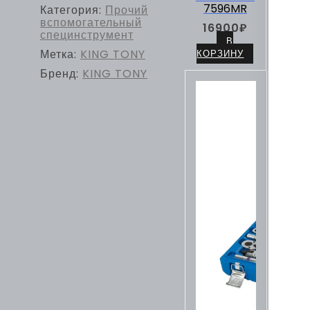
7596MR
Категория:
Прочий
вспомогательный
16900
₽
специнструмент
В
Метка:
KING TONY
КОРЗИНУ
Бренд:
KING TONY