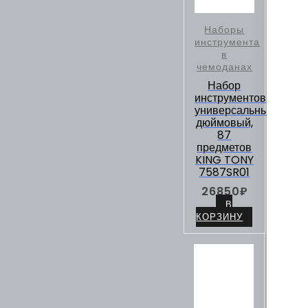
Наборы
инструмента
в
чемоданах
Набор
инструментов
универсальный,
дюймовый,
87
предметов
KING TONY
7587SR01
26850
₽
В
КОРЗИНУ