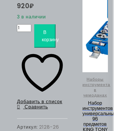
920
₽
3 в наличии
Количество
товара
В
Телескопический
корзину
магнитный
извлекатель,130-
640
мм,
1,6
кг
KING
TONY
Наборы
2128-
инструмента
26
в
чемоданах
Добавить в список
Набор
Сравнить
инструментов
универсальный,
96
предметов
Артикул:
2128-26
KING TONY