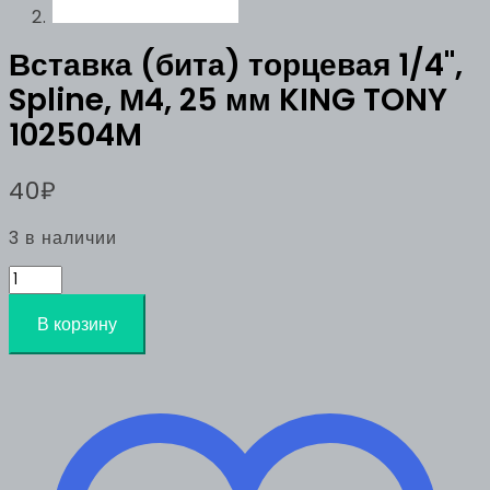
Вставка (бита) торцевая 1/4",
Spline, М4, 25 мм KING TONY
102504M
40
₽
3 в наличии
Количество
товара
Вставка
В корзину
(бита)
торцевая
1/4",
Spline,
М4,
25
мм
KING