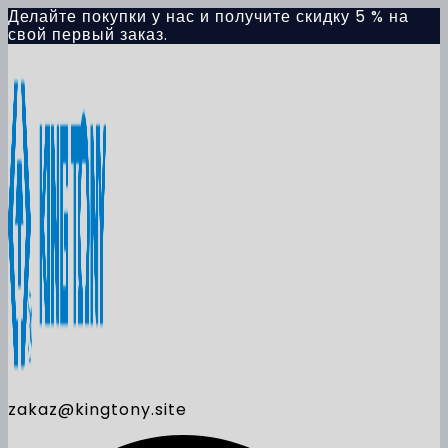
Skip
Делайте покупки у нас и получите скидку 5 % на
to
свой первый заказ.
content
zakaz@kingtony.site