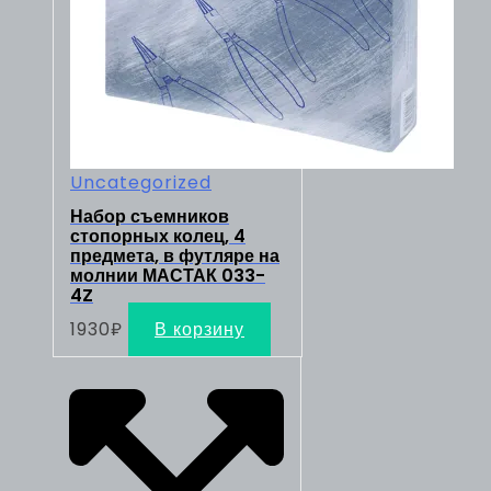
Uncategorized
Набор съемников
стопорных колец, 4
предмета, в футляре на
молнии МАСТАК 033-
4Z
1930
₽
В корзину