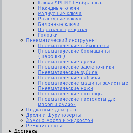
Ключи SPLINE Г-образные
Накидные ключи
Радиусные ключи
Разводные ключи
Балонные ключи
Воротки и трещотки
Головки
Пневматический инструмент
Пневматические гайковерты
Пневматические бормашины
(шарошки)
Пневматические дрели
Пневматические заклепочники
Пневматические зубила
Пневматические лобзики
Пневматические машины зачистные
Пневматические ножи
Пневматические ножницы
Пневматические пистолеты для
масел и смазок
Подкатные домкраты
Дрели и Шуруповерты
Замена масла и жидкостей
Ремкомплекты
Доставка