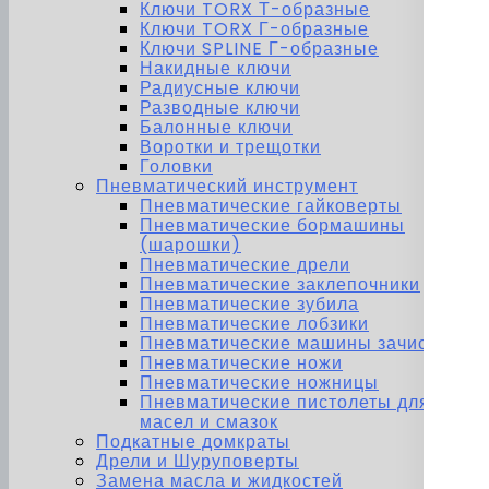
Ключи TORX Т-образные
Ключи TORX Г-образные
Ключи SPLINE Г-образные
Накидные ключи
Радиусные ключи
Разводные ключи
Балонные ключи
Воротки и трещотки
Головки
Пневматический инструмент
Пневматические гайковерты
Пневматические бормашины
(шарошки)
Пневматические дрели
Пневматические заклепочники
Пневматические зубила
Пневматические лобзики
Пневматические машины зачистные
Пневматические ножи
Пневматические ножницы
Пневматические пистолеты для
масел и смазок
Подкатные домкраты
Дрели и Шуруповерты
Замена масла и жидкостей