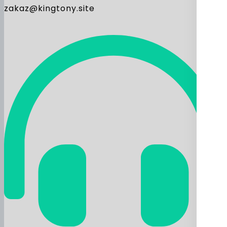
zakaz@kingtony.site