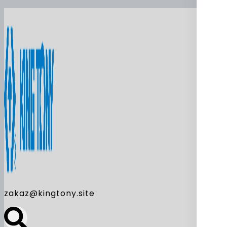
zakaz@kingtony.site