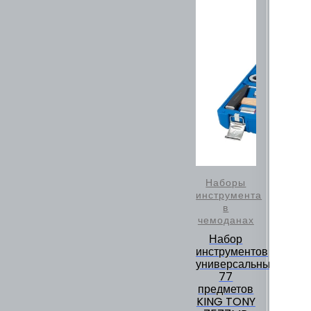
Наборы
инструмента
в
чемоданах
Набор
инструментов
универсальный,
77
предметов
KING TONY