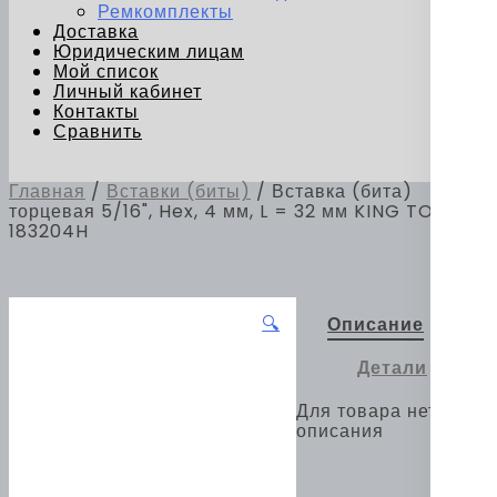
Ремкомплекты
Доставка
Юридическим лицам
Мой список
Личный кабинет
Контакты
Сравнить
Главная
/
Вставки (биты)
/ Вставка (бита)
торцевая 5/16", Hex, 4 мм, L = 32 мм KING TONY
183204H
🔍
Описание
Детали
Для товара нет
описания