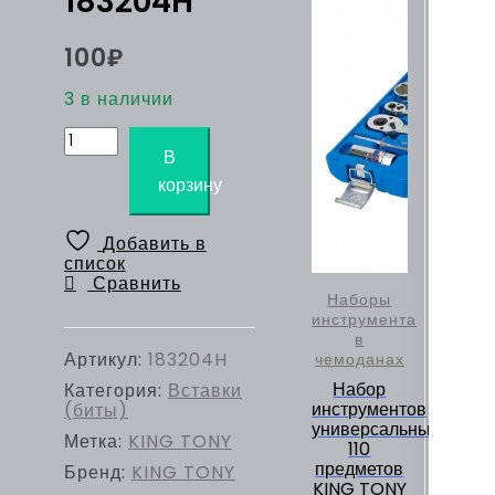
183204H
100
₽
3 в наличии
Количество
товара
В
Вставка
корзину
(бита)
торцевая
5/16",
Добавить в
Hex,
список
4
Сравнить
мм,
Наборы
L
инструмента
=
в
32
Артикул:
183204H
чемоданах
мм
Набор
Категория:
Вставки
KING
инструментов
(биты)
TONY
универсальный,
183204H
Метка:
KING TONY
110
предметов
Бренд:
KING TONY
KING TONY