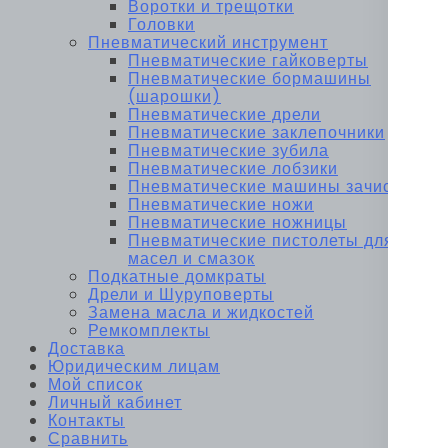
Воротки и трещотки
Головки
Пневматический инструмент
Пневматические гайковерты
Пневматические бормашины
(шарошки)
Пневматические дрели
Пневматические заклепочники
Пневматические зубила
Пневматические лобзики
Пневматические машины зачистные
Пневматические ножи
Пневматические ножницы
Пневматические пистолеты для
масел и смазок
Подкатные домкраты
Дрели и Шуруповерты
Замена масла и жидкостей
Ремкомплекты
Доставка
Юридическим лицам
Мой список
Личный кабинет
Контакты
Сравнить