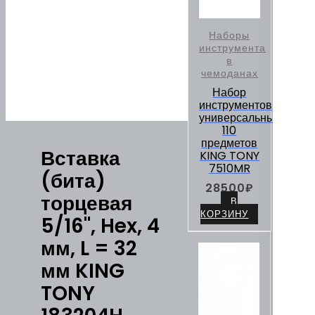
Наборы
инструмента
в
чемоданах
Набор
инструментов
универсальный,
110
предметов
Вставка
KING TONY
7510MR
(бита)
28500
₽
торцевая
В
КОРЗИНУ
5/16", Hex, 4
мм, L = 32
мм KING
TONY