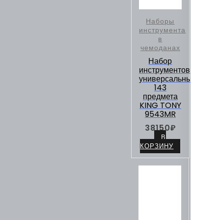
Наборы
инструмента
в
чемоданах
Набор
инструментов
универсальный,
143
предмета
KING TONY
9543MR
38150
₽
В
КОРЗИНУ