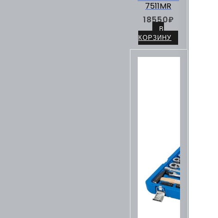
7511MR
18550
₽
В
КОРЗИНУ